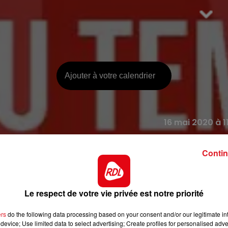
Ajouter à votre calendrier
16 mai 2020 à 1
Contin
1022 Boulevard d
62780
Stella-P
Le respect de votre vie privée est notre priorité
ers
do the following data processing based on your consent and/or our legitimate int
Payant
device; Use limited data to select advertising; Create profiles for personalised adver