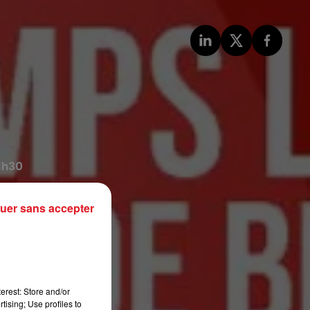
1h30
uer sans accepter
e Berck
lage
erest: Store and/or
tising; Use profiles to