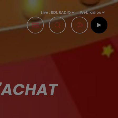
Live :
RDL RADIO
Webradios
D'ACHAT