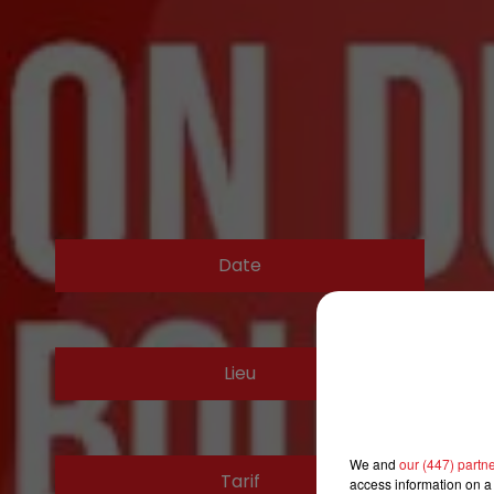
Date
Lieu
We and
our (447) partn
Tarif
access information on a 