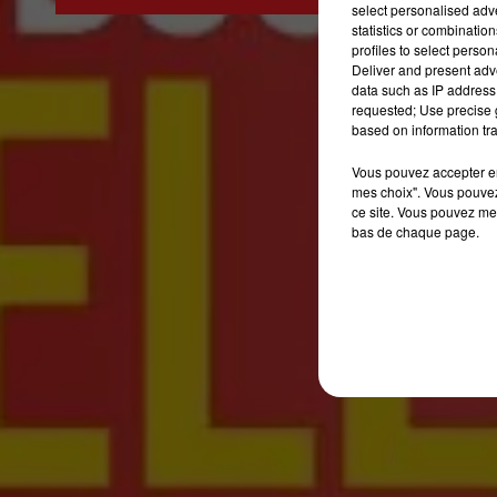
select personalised ad
7h00 - 10h00
statistics or combinatio
DEBOUT C'EST L'HEURE
profiles to select person
Deliver and present adv
data such as IP address 
requested; Use precise g
based on information tra
Vous pouvez accepter en 
mes choix". Vous pouvez
ce site. Vous pouvez met
bas de chaque page.
Organisé