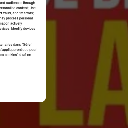
tand audiences through
13h00 - 16h00
personalise content; Use
LES APRÈS-MIDI QUI CHANTENT
 fraud, and fix errors;
 may process personal
mation actively
vices; Identify devices
rtenaires dans "Gérer
s'appliqueront que pour
les cookies" situé en
e Trépied