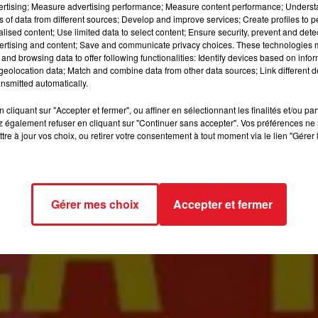
vertising; Measure advertising performance; Measure content performance; Unders
12h00 - 13h00
ns of data from different sources; Develop and improve services; Create profiles to 
RDL & VOUS
alised content; Use limited data to select content; Ensure security, prevent and detect
ertising and content; Save and communicate privacy choices. These technologies
20€ les 6 cartons
and browsing data to offer following functionalities: Identify devices based on infor
eolocation data; Match and combine data from other data sources; Link different de
Partie spéciale 10€ le carton
nsmitted automatically.
Ouverture des portes à 13h30 / début des jeux à 15h
cliquant sur "Accepter et fermer", ou affiner en sélectionnant les finalités et/ou pa
 également refuser en cliquant sur "Continuer sans accepter". Vos préférences ne 
1600 € à remporter !
tre à jour vos choix, ou retirer votre consentement à tout moment via le lien "Gérer 
Buvette et petite restauration sur place
Maison du Temps Libre à Stella-Plage
 par l'Association des Parents d'Elèves du groupe scolair
Gérer mes choix
Accepter et fermer
Réservations 06 45 42 81 39