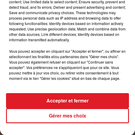
content; Use limited data to select content; Ensure security, prevent and
Seul ou à plusieurs, à la maison, au boulot, en
detect fraud, and fix errors; Deliver and present advertising and content;
Save and communicate privacy choices. These technologies may
société, et dans sa tête,
process personal data such as IP address and browsing data to offer
following functionalities: Identify devices based on information actively
on peut lutter habilement contre l'infection
requested; Use precise geolocation data; Match and combine data from
galopante de perte d'entrain,
other data sources; Link different devices; Identify devices based on
information transmitted automatically.
de manque de « niaque » et de dénigrement des
talents.
Vous pouvez accepter en cliquant sur "Accepter et fermer", ou affiner en
sélectionnant les finalités et/ou partenaires dans "Gérer mes choix".
Rallions nos forces vives !
Vous pouvez également refuser en cliquant sur "Continuer sans
Ravivons notre génie mutuel !
accepter". Vos préférences ne s'appliqueront que pour ce site. Vous
pouvez mettre à jour vos choix, ou retirer votre consentement à tout
Ensemble défendons la bonne humeur, ce
moment via le lien "Gérer les cookies" situé en bas de chaque page.
patrimoine de santé mentale et
environnementale.
Accepter et fermer
⬢
12 € (Au profit de l'association Tibet Save &
Care)
Gérer mes choix
⬢
Renseignements :
06.07.05.78.18