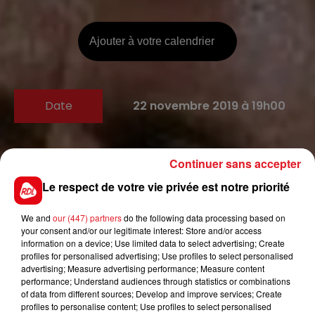
Ajouter à votre calendrier
Date
22 novembre 2019 à 19h00
Continuer sans accepter
32 Boulevard de Ménilmontant,
Métro : Père Lachaise ( ligne 3 ,
Le respect de votre vie privée est notre priorité
Lieu
ligne 2 ) Bus A Métivier (61 ,69 )
75020
Paris
We and
our (447) partners
do the following data processing based on
your consent and/or our legitimate interest: Store and/or access
information on a device; Use limited data to select advertising; Create
profiles for personalised advertising; Use profiles to select personalised
advertising; Measure advertising performance; Measure content
Tarif
Payant
performance; Understand audiences through statistics or combinations
of data from different sources; Develop and improve services; Create
profiles to personalise content; Use profiles to select personalised