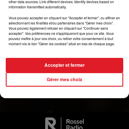
other data sources; Link different devices; Identify devices based on
-
Beethoven : Les Créatures de Prométhée, ouverture
information transmitted automatically.
-
Haydn : Concerto pour violoncelle en Do majeur
Vous pouvez accepter en cliquant sur "Accepter et fermer", ou affiner en
-
Bizet : Symphonie en Ut
sélectionnant les finalités et/ou partenaires dans "Gérer mes choix".
Direction : Alexandre BLOCH
Vous pouvez également refuser en cliquant sur "Continuer sans
Soliste : Jean-Guihen QUEYRAS, violoncelle
accepter". Vos préférences ne s'appliqueront que pour ce site. Vous
pouvez mettre à jour vos choix, ou retirer votre consentement à tout
moment via le lien "Gérer les cookies" situé en bas de chaque page.
Violoncelliste longtemps spécialisé dans la musique contemporaine,
Jean-Guihen Queyras est à la fois un soliste et un chambriste
reconnu dans le monde entier pour ses interprétations d'un
Accepter et fermer
répertoire extrêmement varié.
Gérer mes choix
Renseignements et réservations au Service Culture de Gravelines :
03 28 24 85 65 -
serviceculture@ville-gravelines.fr
Facebook : Gravelines Scène Vauban