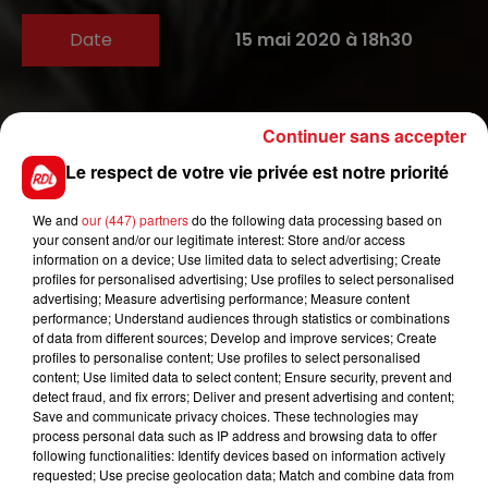
Date
15 mai 2020 à 18h30
Continuer sans accepter
Place Albert Denvers
Lieu
59820
Gravelines
Le respect de votre vie privée est notre priorité
We and
our (447) partners
do the following data processing based on
your consent and/or our legitimate interest: Store and/or access
Tarif
Payant
information on a device; Use limited data to select advertising; Create
profiles for personalised advertising; Use profiles to select personalised
advertising; Measure advertising performance; Measure content
performance; Understand audiences through statistics or combinations
of data from different sources; Develop and improve services; Create
« Orchestre National de Lille »
profiles to personalise content; Use profiles to select personalised
Vendredi 15 mai 2020 à 20h30 à la Scène Vauban
content; Use limited data to select content; Ensure security, prevent and
detect fraud, and fix errors; Deliver and present advertising and content;
Tarifs : 8€ / 4€ (Tarif réduit) / Carte Culture
Save and communicate privacy choices. These technologies may
Billetterie en ligne :
www.ville-gravelines.fr
process personal data such as IP address and browsing data to offer
following functionalities: Identify devices based on information actively
requested; Use precise geolocation data; Match and combine data from
Au programme :