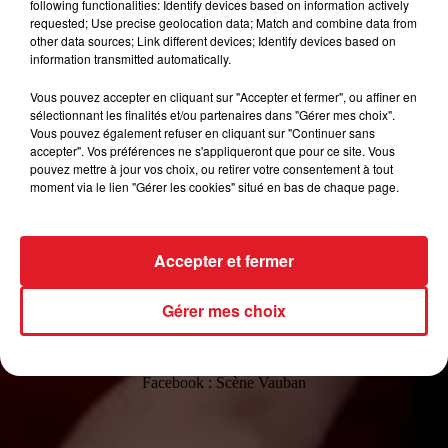
following functionalities: Identify devices based on information actively
salles de gardes.
requested; Use precise geolocation data; Match and combine data from
A la frontière entre les Petits Chanteurs à la Croix de Bois et le
other data sources; Link different devices; Identify devices based on
information transmitted automatically.
Carnaval de Dunkerque.
Pile au centre du milieu des Ch-urs de l'Armée Rouge, un poil juste
Vous pouvez accepter en cliquant sur "Accepter et fermer", ou affiner en
à côté des Barbershop, pas loin de la Close Harmony.
sélectionnant les finalités et/ou partenaires dans "Gérer mes choix".
Vous pouvez également refuser en cliquant sur "Continuer sans
Grivois, beaucoup,
accepter". Vos préférences ne s'appliqueront que pour ce site. Vous
Classe, toujours,
pouvez mettre à jour vos choix, ou retirer votre consentement à tout
Enfin presque⬦.
moment via le lien "Gérer les cookies" situé en bas de chaque page.
⬦ PMQ, l'élégance vocale est un spectacle avec une « mise en
scène de Charlotte Gaccio, durant lequel 7 mercenaires de vocalises
revisitent "a cappella" un répertoire de paluchards comme Bocuse
Accepter et fermer
magnifierait un saucisse-purée. »
Gérer mes choix
Renseignements et réservations au Service Culture de Gravelines :
03 28 24 85 65 -
serviceculture@ville-gravelines.fr
Facebook : Scène Vauban