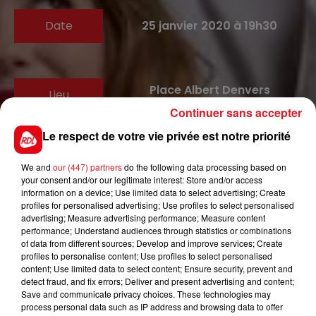
Date
25 janvier 2020 à 19h30
Place Albert Denvers
Lieu
59820
Gravelines
Continuer sans accepter
Le respect de votre vie privée est notre priorité
Tarif
Payant
We and
our (447) partners
do the following data processing based on
your consent and/or our legitimate interest: Store and/or access
information on a device; Use limited data to select advertising; Create
profiles for personalised advertising; Use profiles to select personalised
advertising; Measure advertising performance; Measure content
« ⬦PMQ : l'élégance vocale »
performance; Understand audiences through statistics or combinations
Samedi 25 janvier 2020 à 20h30 à la Scène Vauban
of data from different sources; Develop and improve services; Create
profiles to personalise content; Use profiles to select personalised
Tarifs : 8€ / 4€ (Tarif réduit) / Carte Culture
content; Use limited data to select content; Ensure security, prevent and
Billetterie en ligne :
www.ville-gravelines.fr
detect fraud, and fix errors; Deliver and present advertising and content;
Save and communicate privacy choices. These technologies may
process personal data such as IP address and browsing data to offer
Au croisement de la Maîtrise de Radio France et des néons des