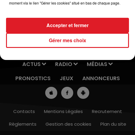
moment via le lien "Gérer les cookies" situé en bas de chaque page.
et reporté au Mercredi 27 Mai 2020.
Accepter et fermer
Gérer mes choix
ACTUS
RADIO
MÉDIAS
PRONOSTICS
JEUX
ANNONCEURS
Contacts
Mentions Légales
Recrutement
Règlements
Gestion des cookies
Plan du site