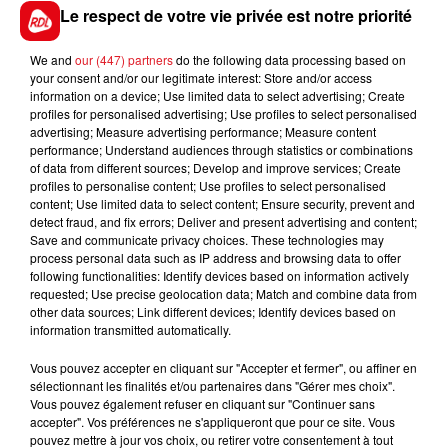
Le respect de votre vie privée est notre priorité
Ajouter à votre calendrier
We and
our (447) partners
do the following data processing based on
your consent and/or our legitimate interest: Store and/or access
information on a device; Use limited data to select advertising; Create
Date
27 mai 2020 à 10h30
profiles for personalised advertising; Use profiles to select personalised
advertising; Measure advertising performance; Measure content
performance; Understand audiences through statistics or combinations
of data from different sources; Develop and improve services; Create
profiles to personalise content; Use profiles to select personalised
Salle des Fêtes
content; Use limited data to select content; Ensure security, prevent and
Lieu
detect fraud, and fix errors; Deliver and present advertising and content;
59190
CAESTRE
Save and communicate privacy choices. These technologies may
process personal data such as IP address and browsing data to offer
following functionalities: Identify devices based on information actively
requested; Use precise geolocation data; Match and combine data from
Tarif
Payant
other data sources; Link different devices; Identify devices based on
information transmitted automatically.
Vous pouvez accepter en cliquant sur "Accepter et fermer", ou affiner en
sélectionnant les finalités et/ou partenaires dans "Gérer mes choix".
Le Repas de Printemps organisé par le Club "La Joie de
Vous pouvez également refuser en cliquant sur "Continuer sans
Vivre" et animé par Cédric DEPRET, le Mercredi 25
accepter". Vos préférences ne s'appliqueront que pour ce site. Vous
Mars 2020, à la Salle des Fêtes de CAESTRE, est annulé
pouvez mettre à jour vos choix, ou retirer votre consentement à tout