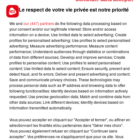
Le respect de votre vie privée est notre priorité
Date
26 janvier 2020 à 14h00
We and
our (447) partners
do the following data processing based on
your consent and/or our legitimate interest: Store and/or access
information on a device; Use limited data to select advertising; Create
profiles for personalised advertising; Use profiles to select personalised
advertising; Measure advertising performance; Measure content
Audruicq
performance; Understand audiences through statistics or combinations
Lieu
of data from different sources; Develop and improve services; Create
62370
profiles to personalise content; Use profiles to select personalised
content; Use limited data to select content; Ensure security, prevent and
detect fraud, and fix errors; Deliver and present advertising and content;
Save and communicate privacy choices. These technologies may
Tarif
Payant
process personal data such as IP address and browsing data to offer
following functionalities: Identify devices based on information actively
requested; Use precise geolocation data; Match and combine data from
other data sources; Link different devices; Identify devices based on
information transmitted automatically.
Cette comédie en 2 actes est jouée par la Troupe du
Bredenarde d'Audruicq. Ouverture des portes à 14h30.
Vous pouvez accepter en cliquant sur "Accepter et fermer", ou affiner en
sélectionnant les finalités et/ou partenaires dans "Gérer mes choix".
Représentation à 15h00.
Vous pouvez également refuser en cliquant sur "Continuer sans
Venez passer une après-midi de détente dans la joie
accepter". Vos préférences ne s'appliqueront que pour ce site. Vous