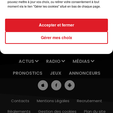
pouvez mettre à jour vos choix, ou retirer votre consentement à tout
et les rires en notre compagnie.
moment via le lien "Gérer les cookies" situé en bas de chaque page.
Entrée :6€.
Accepter et fermer
Gérer mes choix
ACTUS
RADIO
MÉDIAS
PRONOSTICS
JEUX
ANNONCEURS
Contacts
Mentions Légales
Recrutement
Règlements
Gestion des cookies
Plan du site