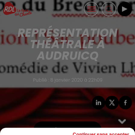
REPRÉSENTATION
THÉÂTRALE À
AUDRUICQ
Publié : 8 janvier 2020 à 22h09
Ajouter à votre calendrier
Continuer sans accepter