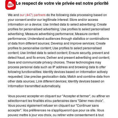
Le respect de votre vie privée est notre priorité
Date
28 avril 2020 à 16h00
We and
our (447) partners
do the following data processing based on
your consent and/or our legitimate interest: Store and/or access
information on a device; Use limited data to select advertising; Create
profiles for personalised advertising; Use profiles to select personalised
advertising; Measure advertising performance; Measure content
Lieu
62380
Remily-wirquin
performance; Understand audiences through statistics or combinations
of data from different sources; Develop and improve services; Create
profiles to personalise content; Use profiles to select personalised
content; Use limited data to select content; Ensure security, prevent and
detect fraud, and fix errors; Deliver and present advertising and content;
Tarif
Payant
Save and communicate privacy choices. These technologies may
process personal data such as IP address and browsing data to offer
following functionalities: Identify devices based on information actively
requested; Use precise geolocation data; Match and combine data from
other data sources; Link different devices; Identify devices based on
Partez en toute simplicité pour tester la marche
information transmitted automatically.
nordique et découvrez ou redécouvrez les paysage du
Vous pouvez accepter en cliquant sur "Accepter et fermer", ou affiner en
Pays de Lumbres
sélectionnant les finalités et/ou partenaires dans "Gérer mes choix".
renseignement au 03 21 93 45 46 ou
Vous pouvez également refuser en cliquant sur "Continuer sans
accepter". Vos préférences ne s'appliqueront que pour ce site. Vous
infotourisme@ccplumbres.fr
pouvez mettre à jour vos choix, ou retirer votre consentement à tout