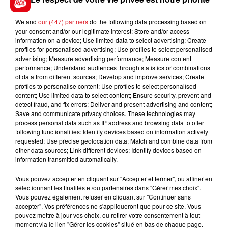
We and
our (447) partners
do the following data processing based on
Ajouter à votre calendrier
your consent and/or our legitimate interest: Store and/or access
information on a device; Use limited data to select advertising; Create
profiles for personalised advertising; Use profiles to select personalised
advertising; Measure advertising performance; Measure content
performance; Understand audiences through statistics or combinations
Date
15 décembre 2019 à 13h30
of data from different sources; Develop and improve services; Create
profiles to personalise content; Use profiles to select personalised
content; Use limited data to select content; Ensure security, prevent and
detect fraud, and fix errors; Deliver and present advertising and content;
Save and communicate privacy choices. These technologies may
avenue gandhi
process personal data such as IP address and browsing data to offer
Lieu
following functionalities: Identify devices based on information actively
62260
Auchel
requested; Use precise geolocation data; Match and combine data from
other data sources; Link different devices; Identify devices based on
information transmitted automatically.
Tarif
Payant
Vous pouvez accepter en cliquant sur "Accepter et fermer", ou affiner en
sélectionnant les finalités et/ou partenaires dans "Gérer mes choix".
Vous pouvez également refuser en cliquant sur "Continuer sans
accepter". Vos préférences ne s'appliqueront que pour ce site. Vous
pouvez mettre à jour vos choix, ou retirer votre consentement à tout
loto
moment via le lien "Gérer les cookies" situé en bas de chaque page.