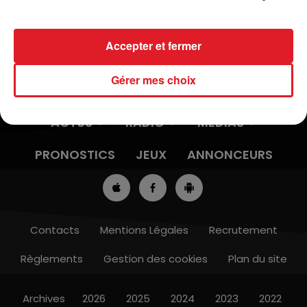
Accepter et fermer
Gérer mes choix
ACTUS
RADIO
MÉDIAS
PRONOSTICS
JEUX
ANNONCEURS
Contacts
Mentions Légales
Recrutement
Règlements
Gestion des cookies
Plan du site
Archives
2026
2025
2024
2023
2022