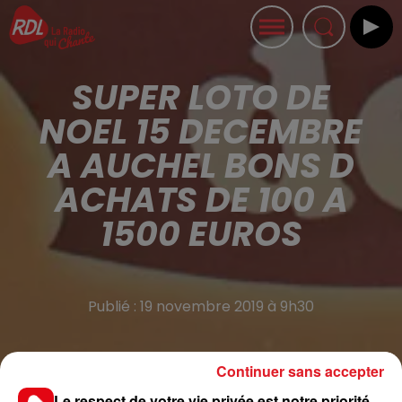
SUPER LOTO DE
NOEL 15 DECEMBRE
A AUCHEL BONS D
ACHATS DE 100 A
1500 EUROS
Publié : 19 novembre 2019 à 9h30
Continuer sans accepter
Le respect de votre vie privée est notre priorité