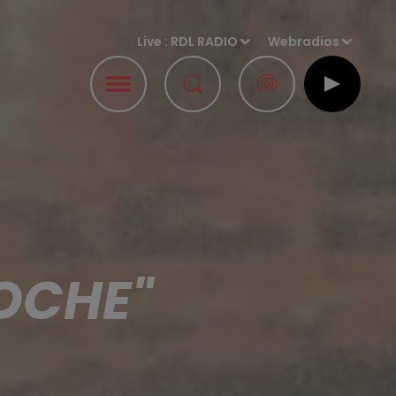
Live :
RDL RADIO
Webradios
LOCHE"