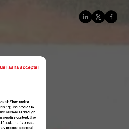
uer sans accepter
 15h00
es
quin
erest: Store and/or
tising; Use profiles to
tand audiences through
personalise content; Use
 fraud, and fix errors;
 may process personal