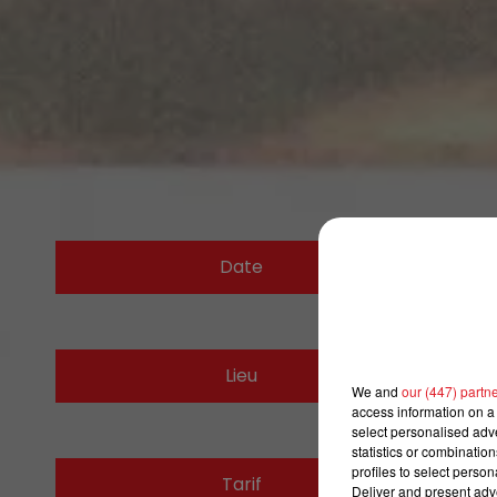
Date
Lieu
We and
our (447) partn
access information on a 
select personalised ad
statistics or combinatio
profiles to select person
Tarif
Deliver and present adv