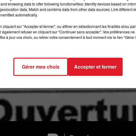
and browsing data to offer following functionalities: Identify devices based on infor
10h00 - 12h00
RDL WEEKEND
eolocation data; Match and combine data from other data sources; Link different de
nsmitted automatically.
loche" comédie d'Anny Daprey par la compagnie théâtre 
cliquant sur "Accepter et fermer", ou affiner en sélectionnant les finalités et/ou pa
 également refuser en cliquant sur "Continuer sans accepter". Vos préférences ne 
Organisé par les"amis de l'orgue de Saint Folquin"
tre à jour vos choix, ou retirer votre consentement à tout moment via le lien "Gérer 
à la salle des fêtes
Prix de l'entrée 8€
Gérer mes choix
Accepter et fermer