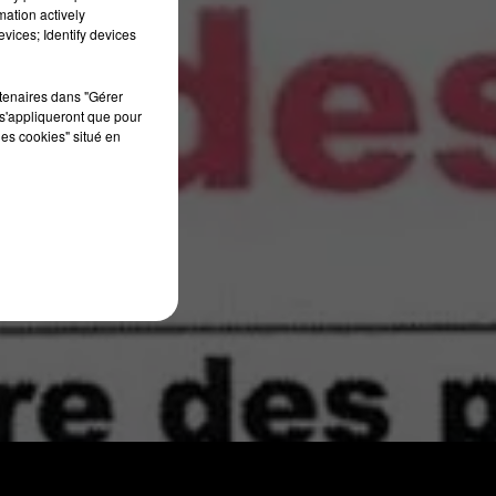
mation actively
7h00 - 10h00
RDL WEEK-END
vices; Identify devices
FOUS RIRES
rtenaires dans "Gérer
s'appliqueront que pour
les cookies" situé en