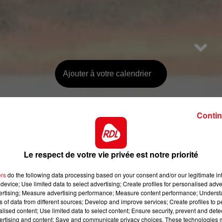
Ajouter à votre calendrier
Contin
2 février 2020 à
Le respect de votre vie privée est notre priorité
Salle des fêt
62370
Saint Fol
ers
do the following data processing based on your consent and/or our legitimate int
device; Use limited data to select advertising; Create profiles for personalised adver
vertising; Measure advertising performance; Measure content performance; Unders
ns of data from different sources; Develop and improve services; Create profiles to 
alised content; Use limited data to select content; Ensure security, prevent and detect
Payant
ertising and content; Save and communicate privacy choices. These technologies