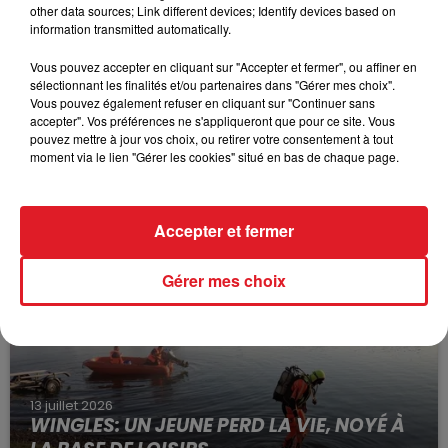
other data sources; Link different devices; Identify devices based on
information transmitted automatically.
Vous pouvez accepter en cliquant sur "Accepter et fermer", ou affiner en
sélectionnant les finalités et/ou partenaires dans "Gérer mes choix".
Vous pouvez également refuser en cliquant sur "Continuer sans
accepter". Vos préférences ne s'appliqueront que pour ce site. Vous
pouvez mettre à jour vos choix, ou retirer votre consentement à tout
15 juillet 2026
moment via le lien "Gérer les cookies" situé en bas de chaque page.
BÉTHUNE: ENQUÊTE POUR HOMICIDE
VOLONTAIRE EN COURS, APRÈS LA...
Selon les premiers éléments, le logement servait
Accepter et fermer
à des prostituées
Gérer mes choix
13 juillet 2026
WINGLES: UN JEUNE PERD LA VIE, NOYÉ À