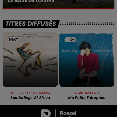
LA BASE DE LOISIRS
La victime a coulé à pic
TITRES DIFFUSÉS
14h07
14h07
14h04
14h04
JOHNNY CLEGG & SAVUKA
ALAIN BASHUNG
Scatterlings Of Africa
Ma Petite Entreprise