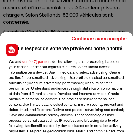
son nouveau directeur Xavier Chardon, a confirmé la
mesure et affirme vouloir « accélérer leur prise en
charge ». Selon Stellantis, 82 000 véhicules sont
concernés.
Il s’agit du 19e décès lié à ces airbags en France. Leur
Continuer sans accepter
défaut ? Un risque d’explosion au déploiement,
projetant des fragments métalliques dans l’habitacle.
Le respect de votre vie privée est notre priorité
Le dispositif est particulièrement sensible à la chaleur
et au vieillissement.
We and
our (447) partners
do the following data processing based on
your consent and/or our legitimate interest: Store and/or access
Les autorités appellent les propriétaires de C3 et DS3
information on a device; Use limited data to select advertising; Create
à vérifier immédiatement si leur véhicule est
profiles for personalised advertising; Use profiles to select personalised
advertising; Measure advertising performance; Measure content
concerné par un rappel, et à ne plus l’utiliser en
performance; Understand audiences through statistics or combinations
attendant réparation.
of data from different sources; Develop and improve services; Create
profiles to personalise content; Use profiles to select personalised
content; Use limited data to select content; Ensure security, prevent and
detect fraud, and fix errors; Deliver and present advertising and content;
Save and communicate privacy choices. These technologies may
FIL D'ACTUS
process personal data such as IP address and browsing data to offer
following functionalities: Identify devices based on information actively
requested; Use precise geolocation data; Match and combine data from