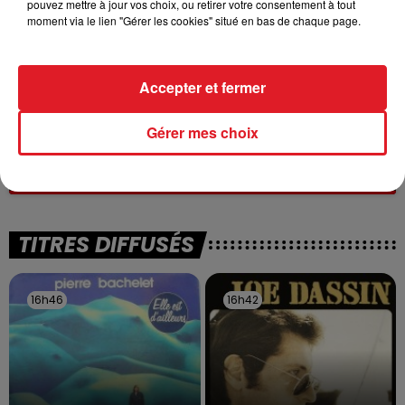
pouvez mettre à jour vos choix, ou retirer votre consentement à tout
moment via le lien "Gérer les cookies" situé en bas de chaque page.
Accepter et fermer
13 juillet 2026
Gérer mes choix
WINGLES: UN JEUNE PERD LA VIE, NOYÉ À
LA BASE DE LOISIRS
La victime a coulé à pic
TITRES DIFFUSÉS
16h46
16h46
16h42
16h42