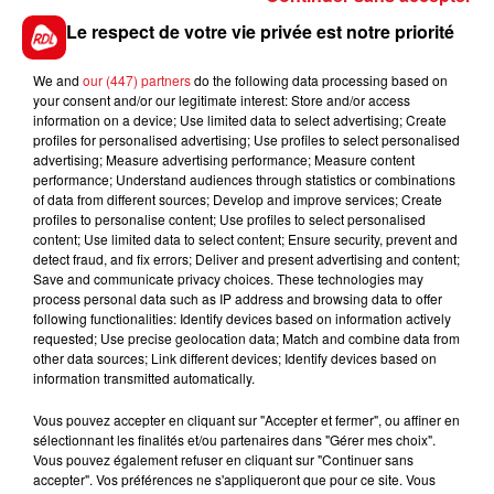
tiers n’est pas exclue car le lieu est régulièrement
Le respect de votre vie privée est notre priorité
squatté, selon nos confrères de la voix du nord.
We and
our (447) partners
do the following data processing based on
your consent and/or our legitimate interest: Store and/or access
information on a device; Use limited data to select advertising; Create
profiles for personalised advertising; Use profiles to select personalised
FIL D'ACTUS
advertising; Measure advertising performance; Measure content
performance; Understand audiences through statistics or combinations
of data from different sources; Develop and improve services; Create
profiles to personalise content; Use profiles to select personalised
content; Use limited data to select content; Ensure security, prevent and
detect fraud, and fix errors; Deliver and present advertising and content;
Save and communicate privacy choices. These technologies may
process personal data such as IP address and browsing data to offer
following functionalities: Identify devices based on information actively
requested; Use precise geolocation data; Match and combine data from
other data sources; Link different devices; Identify devices based on
15 juillet 2026
information transmitted automatically.
BÉTHUNE: ENQUÊTE POUR HOMICIDE
VOLONTAIRE EN COURS, APRÈS LA...
Vous pouvez accepter en cliquant sur "Accepter et fermer", ou affiner en
sélectionnant les finalités et/ou partenaires dans "Gérer mes choix".
Selon les premiers éléments, le logement servait
Vous pouvez également refuser en cliquant sur "Continuer sans
à des prostituées
accepter". Vos préférences ne s'appliqueront que pour ce site. Vous