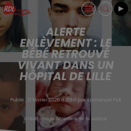
ALERTE
ENLÈVEMENT : LE
BÉBÉ RETROUVÉ
VIVANT DANS UN
HÔPITAL DE LILLE
Publié : 21 février 2026 à 20h11 par Emmanuel Poli
Crédit image:
Ministère de la Justice