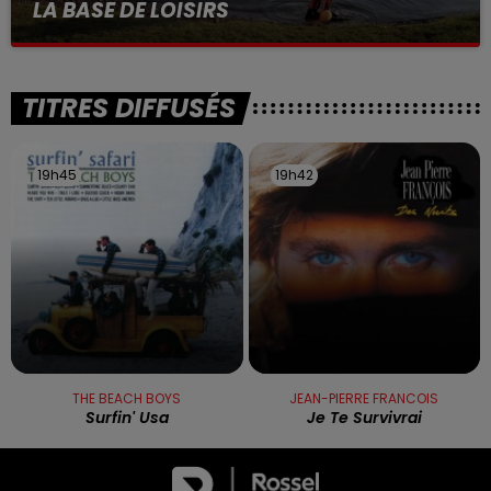
LA BASE DE LOISIRS
La victime a coulé à pic
TITRES DIFFUSÉS
19h45
19h45
19h42
19h42
THE BEACH BOYS
JEAN-PIERRE FRANCOIS
Surfin' Usa
Je Te Survivrai