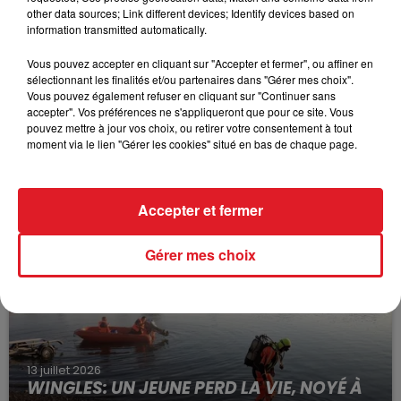
other data sources; Link different devices; Identify devices based on
information transmitted automatically.
Vous pouvez accepter en cliquant sur "Accepter et fermer", ou affiner en
sélectionnant les finalités et/ou partenaires dans "Gérer mes choix".
Vous pouvez également refuser en cliquant sur "Continuer sans
accepter". Vos préférences ne s'appliqueront que pour ce site. Vous
pouvez mettre à jour vos choix, ou retirer votre consentement à tout
moment via le lien "Gérer les cookies" situé en bas de chaque page.
15 juillet 2026
BÉTHUNE: ENQUÊTE POUR HOMICIDE
VOLONTAIRE EN COURS, APRÈS LA...
Selon les premiers éléments, le logement servait
Accepter et fermer
à des prostituées
Gérer mes choix
13 juillet 2026
WINGLES: UN JEUNE PERD LA VIE, NOYÉ À