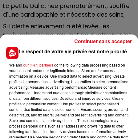
La petite Dalia, née prématurément, souffre
d'une cardiopathie et nécessite des soins,
Si l'alerte enlèvement a été levée, les
recherches se poursuivent pour retrouver les
Continuer sans accepter
deux autres enfants enlevés.
Le respect de votre vie privée est notre priorité
Deux membres de la famille ont été placés
en garde à vue samedi matin, "en raison de
We and
our (447) partners
do the following data processing based on
your consent and/or our legitimate interest: Store and/or access
suspicions sur l'assistance qu'ils auraient pu
information on a device; Use limited data to select advertising; Create
apporter aux parents pour l'enlèvement des
profiles for personalised advertising; Use profiles to select personalised
advertising; Measure advertising performance; Measure content
enfants et dans leur fuite", selon la justice.
performance; Understand audiences through statistics or combinations
of data from different sources; Develop and improve services; Create
profiles to personalise content; Use profiles to select personalised
content; Use limited data to select content; Ensure security, prevent and
detect fraud, and fix errors; Deliver and present advertising and content;
Save and communicate privacy choices. These technologies may
FIL D'ACTUS
process personal data such as IP address and browsing data to offer
following functionalities: Identify devices based on information actively
requested; Use precise geolocation data; Match and combine data from