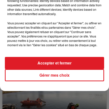
following functionalities: Identify devices based on information actively
FIL D'ACTUS
requested; Use precise geolocation data; Match and combine data from
other data sources; Link different devices; Identify devices based on
information transmitted automatically.
Vous pouvez accepter en cliquant sur "Accepter et fermer", ou affiner en
sélectionnant les finalités et/ou partenaires dans "Gérer mes choix".
Vous pouvez également refuser en cliquant sur "Continuer sans
accepter". Vos préférences ne s'appliqueront que pour ce site. Vous
pouvez mettre à jour vos choix, ou retirer votre consentement à tout
moment via le lien "Gérer les cookies" situé en bas de chaque page.
15 juillet 2026
BÉTHUNE: ENQUÊTE POUR HOMICIDE
VOLONTAIRE EN COURS, APRÈS LA...
Accepter et fermer
Selon les premiers éléments, le logement servait
à des prostituées
Gérer mes choix