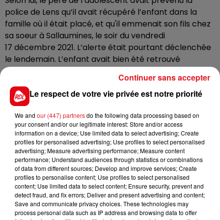
Selon lui, le père de l’adolescent avait prévenu la
police de Lens qu’il avait récupéré l’enfant dans la
famille où il était placé, et qu'il emmenait son fils chez
sa soeur à Sallaumines, le soir du vendredi
17 décembre 2021. L’alerte était pourtant déclenchée
le lendemain. L’enfant avait bien été retrouvé
quelques heures plus tard, chez sa tante.
Continuer sans accepter
Un passif : le père avait déjà tenté d'enlever son fils
Le respect de votre vie privée est notre priorité
fin août
Les parents s'opposent sur la garde de l'adolescent
We and
our (447) partners
do the following data processing based on
your consent and/or our legitimate interest: Store and/or access
depuis leur divorce. Fin août, le père avait déjà tenté
information on a device; Use limited data to select advertising; Create
de fuir avec son fils pour l'emmener aux Emirats
profiles for personalised advertising; Use profiles to select personalised
Arabes Unis où il vit désormais. Il risque un an de prison
advertising; Measure advertising performance; Measure content
performance; Understand audiences through statistics or combinations
et 15 000 euros d'amende.
of data from different sources; Develop and improve services; Create
profiles to personalise content; Use profiles to select personalised
content; Use limited data to select content; Ensure security, prevent and
detect fraud, and fix errors; Deliver and present advertising and content;
Save and communicate privacy choices. These technologies may
process personal data such as IP address and browsing data to offer