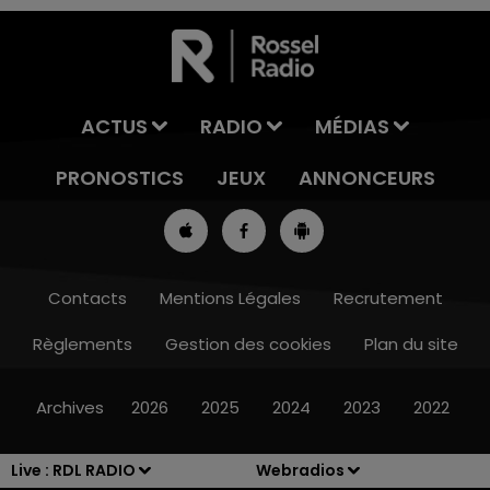
ACTUS
RADIO
MÉDIAS
PRONOSTICS
JEUX
ANNONCEURS
Contacts
Mentions Légales
Recrutement
Règlements
Gestion des cookies
Plan du site
13h00 - 16h00
LES APRÈS-MIDI QUI CHANTENT
Archives
2026
2025
2024
2023
2022
Live :
RDL RADIO
Webradios