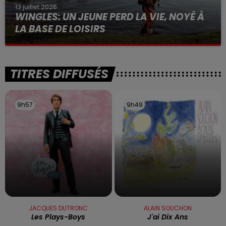
13 juillet 2026
WINGLES: UN JEUNE PERD LA VIE, NOYÉ À
LA BASE DE LOISIRS
La victime a coulé à pic
TITRES DIFFUSÉS
9h57
9h57
9h49
9h49
JACQUES DUTRONC
ALAIN SOUCHON
Les Plays-Boys
J'ai Dix Ans