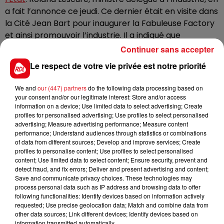
a fait l’annonce ce jeudi. Ce dernier était en visite dans
la Cité Jean Bart pour inaugurer
la Fabuleuse Factory
et ainsi promouvoir l’industrie.
Il a indiqué que
l’entreprise allait profiter de 40 à 50 millions d’euros si
Continuer sans accepter
les prix de l’énergie se maintiennent. Objectif : aider la
Le respect de votre vie privée est notre priorité
fonderie à passer l’hiver dans ce contexte d’inflation.
Aluminium avait annoncé début septembre devoir
We and
our (447) partners
do the following data processing based on
your consent and/or our legitimate interest: Store and/or access
réduire sa production de plus de 20% jusqu’à la fin de
information on a device; Use limited data to select advertising; Create
l’année. L'entreprise est particulièrement énergivore
profiles for personalised advertising; Use profiles to select personalised
en électricité.
advertising; Measure advertising performance; Measure content
performance; Understand audiences through statistics or combinations
of data from different sources; Develop and improve services; Create
profiles to personalise content; Use profiles to select personalised
content; Use limited data to select content; Ensure security, prevent and
detect fraud, and fix errors; Deliver and present advertising and content;
FIL D'ACTUS
Save and communicate privacy choices. These technologies may
process personal data such as IP address and browsing data to offer
following functionalities: Identify devices based on information actively
requested; Use precise geolocation data; Match and combine data from
other data sources; Link different devices; Identify devices based on
information transmitted automatically.