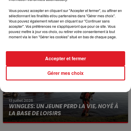
Vous pouvez accepter en cliquant sur "Accepter et fermer", ou affiner en
sélectionnant les finalités et/ou partenaires dans "Gérer mes choix".
Vous pouvez également refuser en cliquant sur "Continuer sans
accepter". Vos préférences ne s'appliqueront que pour ce site. Vous
15 juillet 2026
pouvez mettre à jour vos choix, ou retirer votre consentement à tout
BÉTHUNE: ENQUÊTE POUR HOMICIDE
moment via le lien "Gérer les cookies" situé en bas de chaque page.
VOLONTAIRE EN COURS, APRÈS LA...
Selon les premiers éléments, le logement servait
à des prostituées
Accepter et fermer
Gérer mes choix
13 juillet 2026
WINGLES: UN JEUNE PERD LA VIE, NOYÉ À
LA BASE DE LOISIRS
La victime a coulé à pic