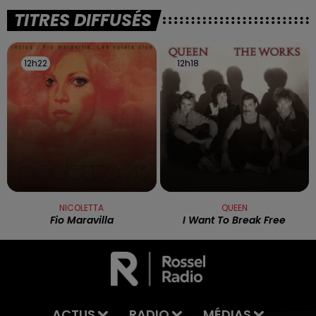
TITRES DIFFUSÉS
12h22
12h22
12h18
12h18
NICOLETTA
QUEEN
Fio Maravilla
I Want To Break Free
ACTUS
RADIO
MÉDIAS