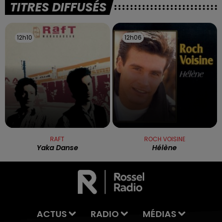
TITRES DIFFUSÉS
12h10
12h10
12h06
12h06
RAFT
ROCH VOISINE
Yaka Danse
Hélène
ACTUS
RADIO
MÉDIAS