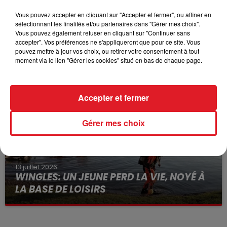
Vous pouvez accepter en cliquant sur "Accepter et fermer", ou affiner en
sélectionnant les finalités et/ou partenaires dans "Gérer mes choix".
Vous pouvez également refuser en cliquant sur "Continuer sans
15 juillet 2026
accepter". Vos préférences ne s'appliqueront que pour ce site. Vous
BÉTHUNE: ENQUÊTE POUR HOMICIDE
pouvez mettre à jour vos choix, ou retirer votre consentement à tout
VOLONTAIRE EN COURS, APRÈS LA...
moment via le lien "Gérer les cookies" situé en bas de chaque page.
Selon les premiers éléments, le logement servait
à des prostituées
Accepter et fermer
Gérer mes choix
13 juillet 2026
WINGLES: UN JEUNE PERD LA VIE, NOYÉ À
LA BASE DE LOISIRS
La victime a coulé à pic