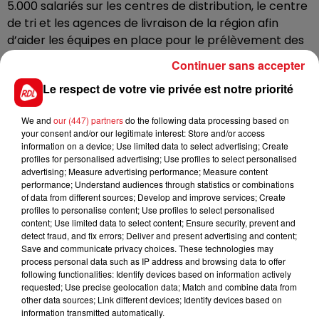
5.000 salariés sur les centres de distribution, le centre
de tri et les agences de livraison de la région afin
d’aider les équipes en place pour le prélèvement des
commandes, leur emballage et leur préparation.
Continuer sans accepter
« Cette période de l’année est aussi une belle
Le respect de votre vie privée est notre priorité
opportunité pour de nombreux salariés en contrat
court de poursuivre par la suite leur carrière chez
We and
our (447) partners
do the following data processing based on
Amazon en passant sur un emploi en CDI »,
explique
your consent and/or our legitimate interest: Store and/or access
l’entreprise.
information on a device; Use limited data to select advertising; Create
profiles for personalised advertising; Use profiles to select personalised
Les offres d’emplois disponibles sont à consulter
ici
.
advertising; Measure advertising performance; Measure content
performance; Understand audiences through statistics or combinations
of data from different sources; Develop and improve services; Create
profiles to personalise content; Use profiles to select personalised
content; Use limited data to select content; Ensure security, prevent and
FIL D'ACTUS
detect fraud, and fix errors; Deliver and present advertising and content;
Save and communicate privacy choices. These technologies may
process personal data such as IP address and browsing data to offer
following functionalities: Identify devices based on information actively
requested; Use precise geolocation data; Match and combine data from
other data sources; Link different devices; Identify devices based on
information transmitted automatically.