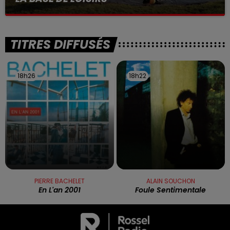
La victime a coulé à pic
TITRES DIFFUSÉS
18h26
18h26
18h22
18h22
PIERRE BACHELET
ALAIN SOUCHON
En L'an 2001
Foule Sentimentale