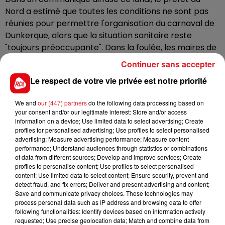
Nord a estimé que toutes les conditions ne sont pas
réunies pour permettre l'organisation du carnaval de
Dunkerque, alors que la situation sanitaire reste
"toujours préoccupante". Dans la foulée, les maires de
la communauté urbaine de Dunkerque (CUD) ont
Continuer sans accepter
décidé d’annuler les bandes. Les élus en appellent
Le respect de votre vie privée est notre priorité
désormais à "la responsabilité" des carnavaleux.
Les
associations carnavalesques doivent encore
We and
our (447) partners
do the following data processing based on
décider ou non du maintien ou d’un report des bals.
your consent and/or our legitimate interest: Store and/or access
information on a device; Use limited data to select advertising; Create
Une réunion est prévue cette semaine à ce propos.
profiles for personalised advertising; Use profiles to select personalised
advertising; Measure advertising performance; Measure content
A Cassel, rien n’est encore décidé pour le carnaval
performance; Understand audiences through statistics or combinations
d’été prévu le lundi de Pâques.
of data from different sources; Develop and improve services; Create
profiles to personalise content; Use profiles to select personalised
content; Use limited data to select content; Ensure security, prevent and
detect fraud, and fix errors; Deliver and present advertising and content;
Save and communicate privacy choices. These technologies may
FIL D'ACTUS
process personal data such as IP address and browsing data to offer
following functionalities: Identify devices based on information actively
requested; Use precise geolocation data; Match and combine data from