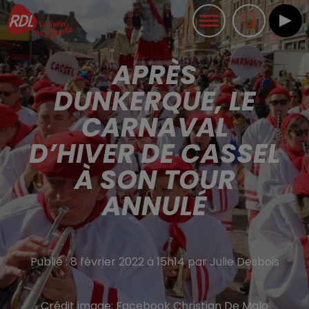
APRÈS
DUNKERQUE, LE
CARNAVAL
D’HIVER DE CASSEL
À SON TOUR
ANNULÉ
Publié : 8 février 2022 à 15h14 par Julie Desbois
Crédit image:
Facebook Christian De Malo