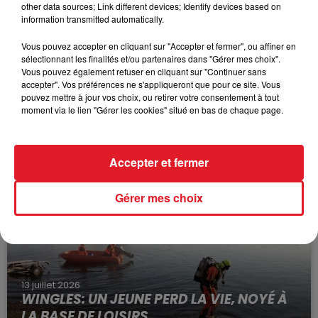
other data sources; Link different devices; Identify devices based on
information transmitted automatically.
Vous pouvez accepter en cliquant sur "Accepter et fermer", ou affiner en
sélectionnant les finalités et/ou partenaires dans "Gérer mes choix".
Vous pouvez également refuser en cliquant sur "Continuer sans
accepter". Vos préférences ne s'appliqueront que pour ce site. Vous
pouvez mettre à jour vos choix, ou retirer votre consentement à tout
15 juillet 2026
moment via le lien "Gérer les cookies" situé en bas de chaque page.
BÉTHUNE: ENQUÊTE POUR HOMICIDE
VOLONTAIRE EN COURS, APRÈS LA...
Selon les premiers éléments, le logement servait
Accepter et fermer
à des prostituées
Gérer mes choix
13 juillet 2026
WINGLES: UN JEUNE PERD LA VIE, NOYÉ À
LA BASE DE LOISIRS