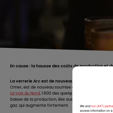
En cause : la hausse des coûts de production et de
La verrerie Arc est de nouveau en difficulté en ce
Omer, est de nouveau soumise à des mesures de chô
La Voix du Nord
, 1.600 des quelque 4.600 salariés vo
baisse de la production, liée aux ventres qui s’effo
gaz, qui augmente fortement.
We and
our (447) partn
access information on a 