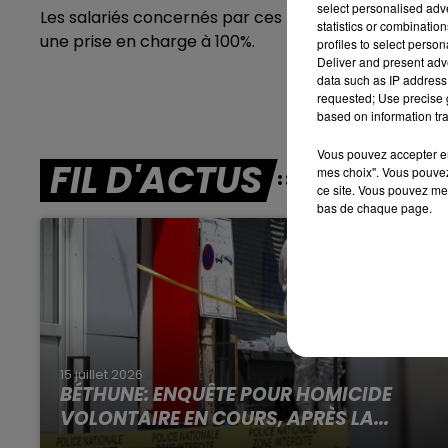
select personalised ad
Les salariés concernés par ces mesures seront payés
statistics or combinatio
7h00 - 10h00
une prise en charge à 100%.
profiles to select person
RDL WEEK-END
Deliver and present adv
data such as IP address 
requested; Use precise g
based on information tra
Vous pouvez accepter en 
FIL D'ACTUS
mes choix". Vous pouvez
ce site. Vous pouvez met
bas de chaque page.
15 juillet 2026
BÉTHUNE: ENQUÊTE POUR HOMICIDE
VOLONTAIRE EN COURS, APRÈS LA...
Selon les premiers éléments, le logement