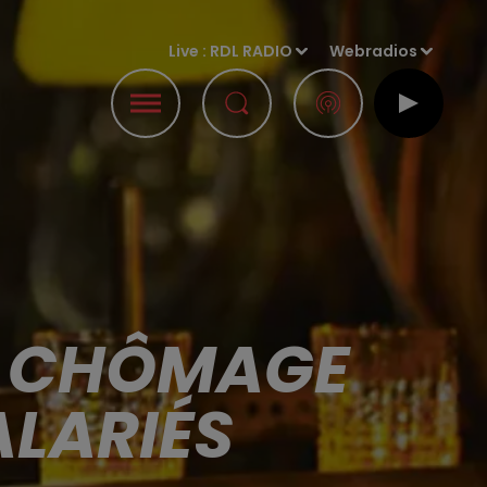
Live :
RDL RADIO
Webradios
U CHÔMAGE
ALARIÉS