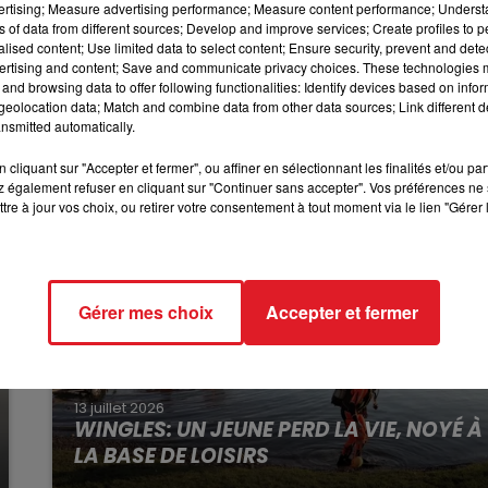
vertising; Measure advertising performance; Measure content performance; Unders
 84% du salaire net. Les syndicats, en colère, réclament
ns of data from different sources; Develop and improve services; Create profiles to 
10h00 - 12h00
alised content; Use limited data to select content; Ensure security, prevent and detect
RDL WEEKEND
ertising and content; Save and communicate privacy choices. These technologies
and browsing data to offer following functionalities: Identify devices based on infor
eolocation data; Match and combine data from other data sources; Link different de
nsmitted automatically.
cliquant sur "Accepter et fermer", ou affiner en sélectionnant les finalités et/ou pa
 également refuser en cliquant sur "Continuer sans accepter". Vos préférences ne 
tre à jour vos choix, ou retirer votre consentement à tout moment via le lien "Gérer 
Gérer mes choix
Accepter et fermer
13 juillet 2026
WINGLES: UN JEUNE PERD LA VIE, NOYÉ À
LA BASE DE LOISIRS
La victime a coulé à pic