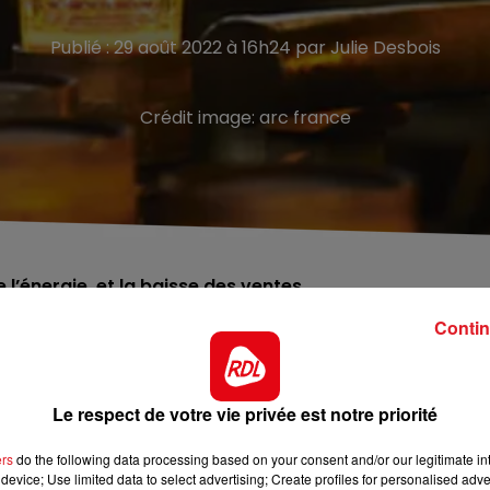
Publié : 29 août 2022 à 16h24 par Julie Desbois
Crédit image:
arc france
 l’énergie, et la baisse des ventes.
Contin
tte rentrée.
L’entreprise basée à Arques, près de Saint-
mage partiel à compter de ce jeudi 1er septembre, selo
nt devoir chômer deux jours par semaine. En cause : une
Le respect de votre vie privée est notre priorité
ndrent, mais aussi aux coûts de l’énergie, et notamment du
ers
do the following data processing based on your consent and/or our legitimate int
device; Use limited data to select advertising; Create profiles for personalised adver