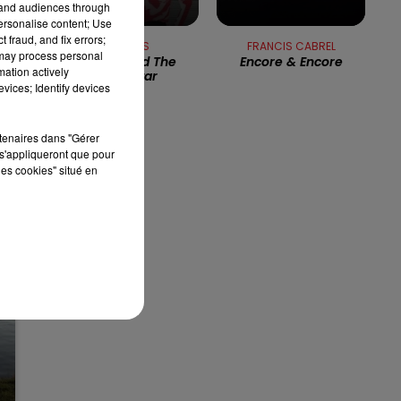
tand audiences through
personalise content; Use
7h00 - 10h00
 fraud, and fix errors;
RDL WEEK-END
BUGGLES
FRANCIS CABREL
 may process personal
Video Killed The
Encore & Encore
mation actively
Radio Star
vices; Identify devices
rtenaires dans "Gérer
s'appliqueront que pour
les cookies" situé en