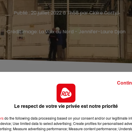
Publié : 20 juillet 2022 à 7h58 par Claire Cortyl
Crédit image:
La Voix du Nord - Jennifer-Laure Djian
ransformateur électrique, ce mardi soir
Contin
i soir après un incendie dans un poste électrique, situé
Le respect de votre vie privée est notre priorité
ormateur. Les flammes ont été rapidement circonscrites,
 a été mise à l’arrêt complet, ainsi que l’usine voisine
ers
do the following data processing based on your consent and/or our legitimate int
device; Use limited data to select advertising; Create profiles for personalised adver
ute du transformateur.
vertising; Measure advertising performance; Measure content performance; Unders