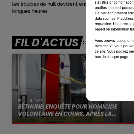
statistics or combinatio
Les équipes de nuit devaient ensuite remettre en rou
8h00 - 10h00
profiles to select person
RDL WEEK-END
longues heures.
Deliver and present adv
data such as IP address 
requested; Use precise g
based on information tra
FIL D'ACTUS
Vous pouvez accepter en 
mes choix". Vous pouvez
ce site. Vous pouvez met
bas de chaque page.
15 juillet 2026
BÉTHUNE: ENQUÊTE POUR HOMICIDE
VOLONTAIRE EN COURS, APRÈS LA...
Selon les premiers éléments, le logement
servait à des prostituées