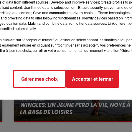
ns of data from different sources; Develop and improve services; Create profiles to 
te l’outil de production, ce qui promettait de prendre de
11h00 - 12h00
alised content; Use limited data to select content; Ensure security, prevent and detect
SUR UN AIR D'ACCORDÉON
ertising and content; Save and communicate privacy choices. These technologies
and browsing data to offer following functionalities: Identify devices based on infor
eolocation data; Match and combine data from other data sources; Link different de
nsmitted automatically.
cliquant sur "Accepter et fermer", ou affiner en sélectionnant les finalités et/ou pa
 également refuser en cliquant sur "Continuer sans accepter". Vos préférences ne 
tre à jour vos choix, ou retirer votre consentement à tout moment via le lien "Gérer 
Gérer mes choix
Accepter et fermer
13 juillet 2026
WINGLES: UN JEUNE PERD LA VIE, NOYÉ À
LA BASE DE LOISIRS
La victime a coulé à pic