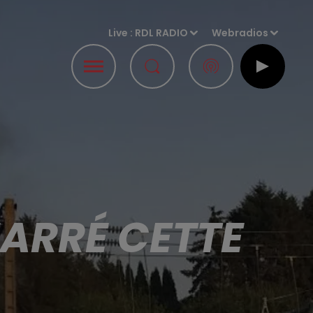
Live :
RDL RADIO
Webradios
MARRÉ CETTE