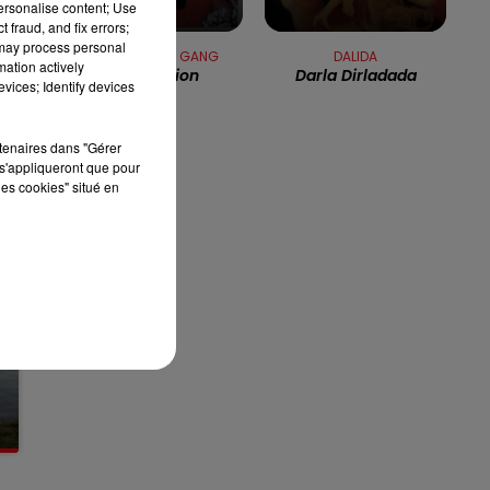
personalise content; Use
8h00 - 10h00
 fraud, and fix errors;
RDL WEEK-END
 may process personal
KOOL AND THE GANG
DALIDA
mation actively
Celebration
Darla Dirladada
vices; Identify devices
rtenaires dans "Gérer
s'appliqueront que pour
les cookies" situé en