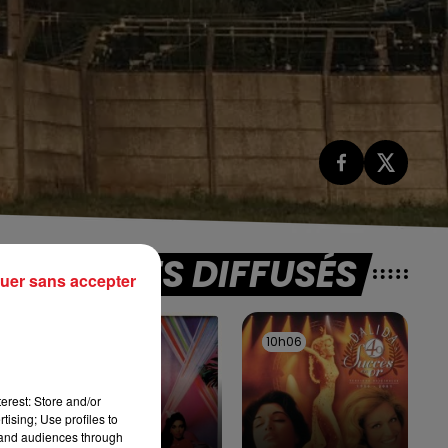
TITRES DIFFUSÉS
uer sans accepter
10h09
10h09
10h06
10h06
erest: Store and/or
tising; Use profiles to
tand audiences through