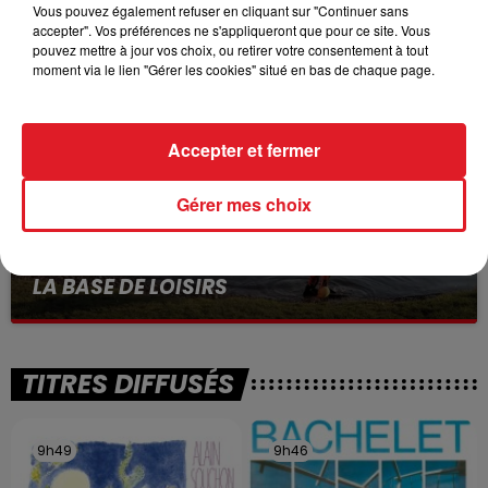
VOLONTAIRE EN COURS, APRÈS LA...
Vous pouvez également refuser en cliquant sur "Continuer sans
accepter". Vos préférences ne s'appliqueront que pour ce site. Vous
Selon les premiers éléments, le logement servait
pouvez mettre à jour vos choix, ou retirer votre consentement à tout
à des prostituées
moment via le lien "Gérer les cookies" situé en bas de chaque page.
Accepter et fermer
Gérer mes choix
13 juillet 2026
WINGLES: UN JEUNE PERD LA VIE, NOYÉ À
LA BASE DE LOISIRS
La victime a coulé à pic
TITRES DIFFUSÉS
9h49
9h49
9h46
9h46