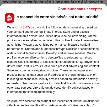
accidentelle est favorisée. Une enquête a été ouverte
pour déterminer les causes précises de la chute du
Continuer sans accepter
bébé.
Le respect de votre vie privée est notre priorité
We and
our (447) partners
do the following data processing based on
your consent and/or our legitimate interest: Store and/or access
information on a device; Use limited data to select advertising; Create
profiles for personalised advertising; Use profiles to select personalised
advertising; Measure advertising performance; Measure content
performance; Understand audiences through statistics or combinations
FIL D'ACTUS
of data from different sources; Develop and improve services; Create
profiles to personalise content; Use profiles to select personalised
content; Use limited data to select content; Ensure security, prevent and
detect fraud, and fix errors; Deliver and present advertising and content;
Save and communicate privacy choices. These technologies may
process personal data such as IP address and browsing data to offer
following functionalities: Identify devices based on information actively
requested; Use precise geolocation data; Match and combine data from
other data sources; Link different devices; Identify devices based on
information transmitted automatically.
15 juillet 2026
Vous pouvez accepter en cliquant sur "Accepter et fermer", ou affiner en
BÉTHUNE: ENQUÊTE POUR HOMICIDE
sélectionnant les finalités et/ou partenaires dans "Gérer mes choix".