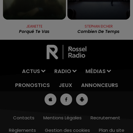
JEANETTE
STEPHAN EICHER
Porqué Te Vas
Combien De Temps
ACTUS
RADIO
MÉDIAS
PRONOSTICS
JEUX
ANNONCEURS
Contacts
Mentions Légales
Recrutement
Règlements
Gestion des cookies
Plan du site
13h00 - 16h00