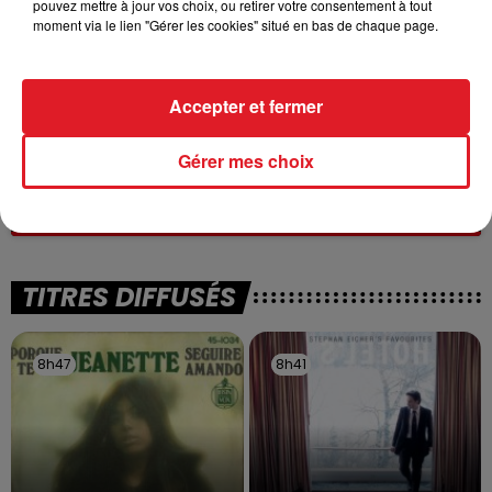
pouvez mettre à jour vos choix, ou retirer votre consentement à tout
moment via le lien "Gérer les cookies" situé en bas de chaque page.
Accepter et fermer
13 juillet 2026
Gérer mes choix
WINGLES: UN JEUNE PERD LA VIE, NOYÉ À
LA BASE DE LOISIRS
La victime a coulé à pic
TITRES DIFFUSÉS
8h47
8h47
8h41
8h41