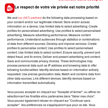
secours, le quadragénaire était en arrêt cardio-
Le respect de votre vie privée est notre priorité
respiratoire. il n'a pas survécu.
We and
our (447) partners
do the following data processing based on
your consent and/or our legitimate interest: Store and/or access
information on a device; Use limited data to select advertising; Create
profiles for personalised advertising; Use profiles to select personalised
FIL D'ACTUS
advertising; Measure advertising performance; Measure content
performance; Understand audiences through statistics or combinations
of data from different sources; Develop and improve services; Create
profiles to personalise content; Use profiles to select personalised
content; Use limited data to select content; Ensure security, prevent and
detect fraud, and fix errors; Deliver and present advertising and content;
Save and communicate privacy choices. These technologies may
process personal data such as IP address and browsing data to offer
following functionalities: Identify devices based on information actively
requested; Use precise geolocation data; Match and combine data from
other data sources; Link different devices; Identify devices based on
15 juillet 2026
information transmitted automatically.
BÉTHUNE: ENQUÊTE POUR HOMICIDE
VOLONTAIRE EN COURS, APRÈS LA...
Vous pouvez accepter en cliquant sur "Accepter et fermer", ou affiner en
sélectionnant les finalités et/ou partenaires dans "Gérer mes choix".
Selon les premiers éléments, le logement servait
Vous pouvez également refuser en cliquant sur "Continuer sans
à des prostituées
accepter". Vos préférences ne s'appliqueront que pour ce site. Vous