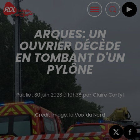
ARQUES: UN
OUVRIER DÉCÈDE
EN TOMBANT D'UN
PYLÔNE
Publié : 30 juin 2023 à 10h38 par Claire Cortyl
Crédit image:
la Voix du Nord