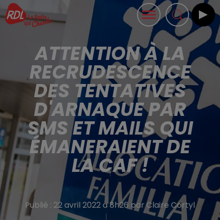
ATTENTION À LA
RECRUDESCENCE
DES TENTATIVES
D'ARNAQUE PAR
SMS ET MAILS QUI
ÉMANERAIENT DE
LA CAF !
Publié : 22 avril 2022 à 8h26 par Claire Cortyl