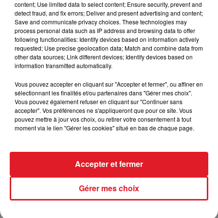
content; Use limited data to select content; Ensure security, prevent and
ajoute la mise en garde de la Caf.
detect fraud, and fix errors; Deliver and present advertising and content;
Save and communicate privacy choices. These technologies may
process personal data such as IP address and browsing data to offer
following functionalities: Identify devices based on information actively
requested; Use precise geolocation data; Match and combine data from
other data sources; Link different devices; Identify devices based on
information transmitted automatically.
FIL D'ACTUS
Vous pouvez accepter en cliquant sur "Accepter et fermer", ou affiner en
sélectionnant les finalités et/ou partenaires dans "Gérer mes choix".
Vous pouvez également refuser en cliquant sur "Continuer sans
accepter". Vos préférences ne s'appliqueront que pour ce site. Vous
pouvez mettre à jour vos choix, ou retirer votre consentement à tout
moment via le lien "Gérer les cookies" situé en bas de chaque page.
Accepter et fermer
15 juillet 2026
BÉTHUNE: ENQUÊTE POUR HOMICIDE
Gérer mes choix
VOLONTAIRE EN COURS, APRÈS LA...
Selon les premiers éléments, le logement servait