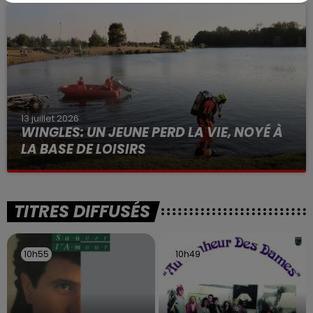
à des prostituées
13 juillet 2026
WINGLES: UN JEUNE PERD LA VIE, NOYÉ À
LA BASE DE LOISIRS
La victime a coulé à pic
TITRES DIFFUSÉS
10h55
10h55
10h49
10h49