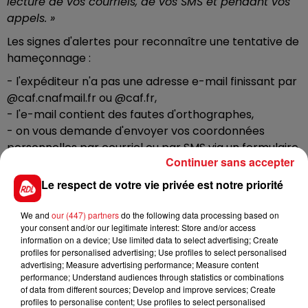
lecture de vos courriels, de vos SMS et pendant vos
appels. »
Les signes d'alertes pour reconnaître une tentative de
hameçonnage :
- l'expéditeur n'a pas une adresse e-mail finissant par
@caf.cnafmail.fr ou @caf.fr,
- l'e-mail contient des fautes d'orthographes,
- on vous demande d'envoyer vos coordonnées
personnelles par courriel ou par SMS via un formulaire
Continuer sans accepter
ou un site tiers,
- lorsque vous inspectez les liens, l'adresse du site
Le respect de votre vie privée est notre priorité
internet ne commence pas par
https://www.caf.fr.
We and
our (447) partners
do the following data processing based on
En cas de doute, connectez-vous sur votre compte
your consent and/or our legitimate interest: Store and/or access
sécurisé pour vérifier qu'il y a bien une alerte Caf dans
information on a device; Use limited data to select advertising; Create
vos démarches.
« Ne communiquez JAMAIS vos
profiles for personalised advertising; Use profiles to select personalised
advertising; Measure advertising performance; Measure content
coordonnées personnelles (numéro de sécurité
performance; Understand audiences through statistics or combinations
sociale, numéro allocataire, RIB...) à une personne
of data from different sources; Develop and improve services; Create
non-identifiée ou dans un espace public en ligne
»,
profiles to personalise content; Use profiles to select personalised