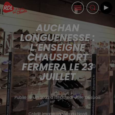
AUCHAN
LONGUENESSE :
L’ENSEIGNE
CHAUSPORT
FERMERA LE 23
JUILLET
Publié : 9 juin 2022 à 13h00 par Julie Desbois
Crédit image:
La Voix du Nord