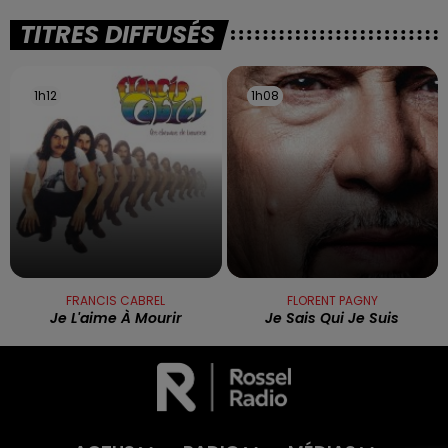
TITRES DIFFUSÉS
1h12
1h12
1h08
1h08
FRANCIS CABREL
FLORENT PAGNY
Je L'aime À Mourir
Je Sais Qui Je Suis