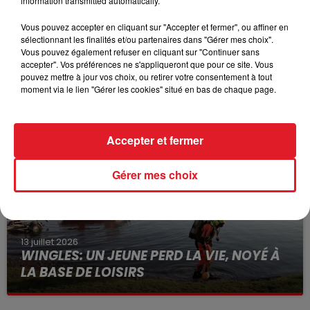
information transmitted automatically.
Vous pouvez accepter en cliquant sur "Accepter et fermer", ou affiner en
sélectionnant les finalités et/ou partenaires dans "Gérer mes choix".
Vous pouvez également refuser en cliquant sur "Continuer sans
accepter". Vos préférences ne s'appliqueront que pour ce site. Vous
15 juillet 2026
pouvez mettre à jour vos choix, ou retirer votre consentement à tout
BÉTHUNE: ENQUÊTE POUR HOMICIDE
moment via le lien "Gérer les cookies" situé en bas de chaque page.
VOLONTAIRE EN COURS, APRÈS LA...
Selon les premiers éléments, le logement servait
à des prostituées
Accepter et fermer
Gérer mes choix
13 juillet 2026
WINGLES: UN JEUNE PERD LA VIE, NOYÉ À
LA BASE DE LOISIRS
La victime a coulé à pic