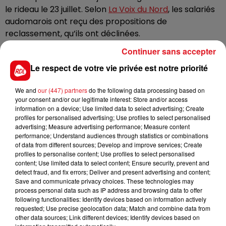
le rideau le 23 juillet. Selon
La Voix du Nord
, les salariés
audomarois ont reçu des propositions de
reclassement, qu’ils ont déclinées.
Plusieurs enseignes ferment également dans le Nord-
Continuer sans accepter
Pas-de-Calais, comme à Grande-Synthe ou
Le respect de votre vie privée est notre priorité
encore Saint-Martin-Boulogne. La boutique de
Dunkerque, elle, change de nom et devient JD Sports.
We and
our (447) partners
do the following data processing based on
your consent and/or our legitimate interest: Store and/or access
Le groupe français Chausport est entré dans la firme
information on a device; Use limited data to select advertising; Create
Britannique JD Sports, en 2009. L’enseigne existait
profiles for personalised advertising; Use profiles to select personalised
advertising; Measure advertising performance; Measure content
depuis les années 90 dans l’Audomarois.
performance; Understand audiences through statistics or combinations
of data from different sources; Develop and improve services; Create
profiles to personalise content; Use profiles to select personalised
content; Use limited data to select content; Ensure security, prevent and
detect fraud, and fix errors; Deliver and present advertising and content;
FIL D'ACTUS
Save and communicate privacy choices. These technologies may
process personal data such as IP address and browsing data to offer
following functionalities: Identify devices based on information actively
requested; Use precise geolocation data; Match and combine data from
other data sources; Link different devices; Identify devices based on