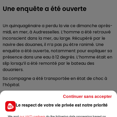
Une enquête a été ouverte
Un quinquagénaire a perdu la vie ce dimanche après-
midi, en mer, à Audresselles. L’homme a été retrouvé
inconscient dans la mer, au large. Récupéré par le
navire des douanes, il n’a pas pu être ranimé. Une
enquête a été ouverte, notamment pour expliquer sa
présence dans une eau à 12 degrés. L’homme était en
slip lorsqu’il a été remonté par le bateau des
douaniers.
Sa compagne a été transportée en état de choc à
l’hôpital.
Continuer sans accepter
Le respect de votre vie privée est notre priorité
FIL D'ACTUS
We and
our (447) partners
do the following data processing based on