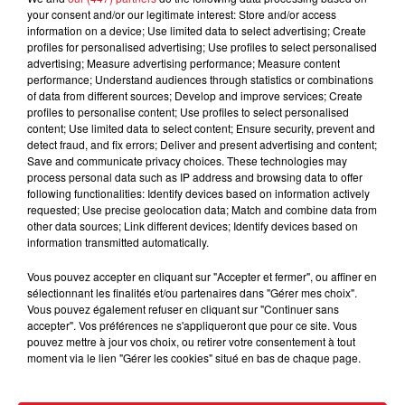
your consent and/or our legitimate interest: Store and/or access
information on a device; Use limited data to select advertising; Create
profiles for personalised advertising; Use profiles to select personalised
advertising; Measure advertising performance; Measure content
performance; Understand audiences through statistics or combinations
of data from different sources; Develop and improve services; Create
profiles to personalise content; Use profiles to select personalised
content; Use limited data to select content; Ensure security, prevent and
detect fraud, and fix errors; Deliver and present advertising and content;
15 juillet 2026
Save and communicate privacy choices. These technologies may
BÉTHUNE: ENQUÊTE POUR HOMICIDE
process personal data such as IP address and browsing data to offer
VOLONTAIRE EN COURS, APRÈS LA...
following functionalities: Identify devices based on information actively
requested; Use precise geolocation data; Match and combine data from
Selon les premiers éléments, le logement servait
other data sources; Link different devices; Identify devices based on
à des prostituées
information transmitted automatically.
Vous pouvez accepter en cliquant sur "Accepter et fermer", ou affiner en
sélectionnant les finalités et/ou partenaires dans "Gérer mes choix".
Vous pouvez également refuser en cliquant sur "Continuer sans
accepter". Vos préférences ne s'appliqueront que pour ce site. Vous
pouvez mettre à jour vos choix, ou retirer votre consentement à tout
moment via le lien "Gérer les cookies" situé en bas de chaque page.
13 juillet 2026
WINGLES: UN JEUNE PERD LA VIE, NOYÉ À