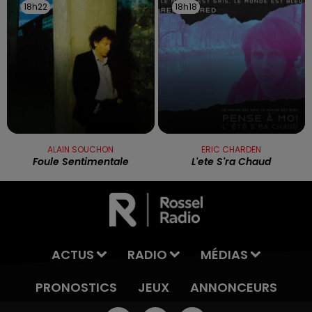
18h22
18h22
18h18
18h18
ALAIN SOUCHON
ERIC CHARDEN
Foule Sentimentale
L'ete S'ra Chaud
ACTUS
RADIO
MÉDIAS
PRONOSTICS
JEUX
ANNONCEURS