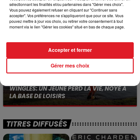
15 juillet 2026
sélectionnant les finalités et/ou partenaires dans "Gérer mes choix".
BÉTHUNE: ENQUÊTE POUR HOMICIDE
Vous pouvez également refuser en cliquant sur "Continuer sans
accepter". Vos préférences ne s'appliqueront que pour ce site. Vous
VOLONTAIRE EN COURS, APRÈS LA...
pouvez mettre à jour vos choix, ou retirer votre consentement à tout
Selon les premiers éléments, le logement servait
moment via le lien "Gérer les cookies" situé en bas de chaque page.
à des prostituées
Accepter et fermer
Gérer mes choix
13 juillet 2026
WINGLES: UN JEUNE PERD LA VIE, NOYÉ À
LA BASE DE LOISIRS
La victime a coulé à pic
TITRES DIFFUSÉS