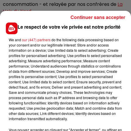
consommation -
et relayée par nos confrères de
La
Voix du Nord
.
Continuer sans accepter
Une zone commerciale située au nord de Marseille
Le respect de votre vie privée est notre priorité
occupe la 1ère place avec près de 40 millions de
visites par an. Une autre zone commerciale nordiste
We and
our (447) partners
do the following data processing based on
intègre le Top 15 : celle de Lomme, dans la métropole
your consent and/or our legitimate interest: Store and/or access
lilloise.
information on a device; Use limited data to select advertising; Create
profiles for personalised advertising; Use profiles to select personalised
advertising; Measure advertising performance; Measure content
performance; Understand audiences through statistics or combinations
of data from different sources; Develop and improve services; Create
FIL D'ACTUS
profiles to personalise content; Use profiles to select personalised
content; Use limited data to select content; Ensure security, prevent and
detect fraud, and fix errors; Deliver and present advertising and content;
Save and communicate privacy choices. These technologies may
process personal data such as IP address and browsing data to offer
following functionalities: Identify devices based on information actively
requested; Use precise geolocation data; Match and combine data from
other data sources; Link different devices; Identify devices based on
information transmitted automatically.
Vous pouvez accepter en cliquant sur "Accepter et fermer", ou affiner en