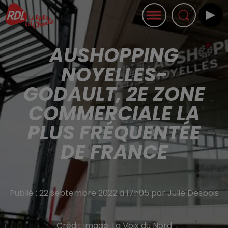
AUSHOPPING
NOYELLES-
GODAULT, 2E ZONE
COMMERCIALE LA
PLUS FRÉQUENTÉE
DE FRANCE
Publié : 22 septembre 2022 à 17h05 par Julie Desbois
Crédit image:
La Voix du Nord