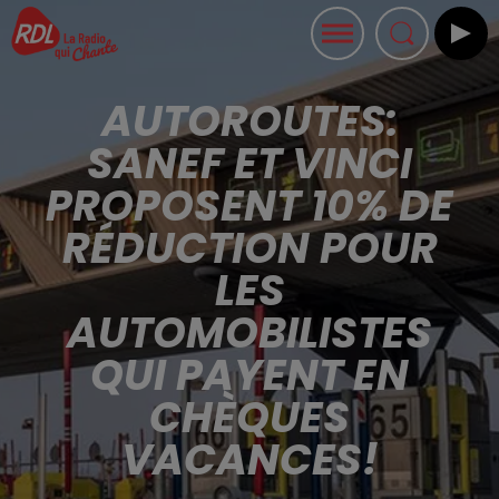
AUTOROUTES:
SANEF ET VINCI
PROPOSENT 10% DE
RÉDUCTION POUR
LES
AUTOMOBILISTES
QUI PAYENT EN
CHÈQUES
VACANCES!