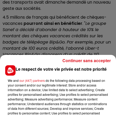
des transports avait dimanche demandé un nouveau
geste aux sociétés.
4.5 millions de français qui bénéficient de chèques-
vacances
pourront ainsi en bénéficier
. "
Le groupe
Sanef a décidé d’abonder à hauteur de 10% le
montant des chèques vacances crédités sur les
badges de télépéage Bip&Go. Par exemple, pour un
montant de 100 euros crédité, l’abonné Liber-t
Vacances Bip&Go disposera d’un crédit de 110
Continuer sans accepter
euros
", précise la société dans un communiqué. Pour
Vinci, la mesure est similaire: Les usagers peuvent
Le respect de votre vie privée est notre priorité
déposer jusqu’à 250 euros sur le badge télépéage, et
bénéficieront donc d'une remise maximale de 25
We and
our (447) partners
do the following data processing based on
euros. Les infos pratiques seront mises en ligne
your consent and/or our legitimate interest: Store and/or access
information on a device; Use limited data to select advertising; Create
demain mercredi sur le site ulys.vinci-autoroutes.com.
profiles for personalised advertising; Use profiles to select personalised
advertising; Measure advertising performance; Measure content
Cette mesure entre en vigueur le 14 juillet, et sera
performance; Understand audiences through statistics or combinations
effective pour tous les trajets effectués jusqu’au 15
of data from different sources; Develop and improve services; Create
septembre.
profiles to personalise content; Use profiles to select personalised