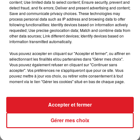
content; Use limited data to select content; Ensure security, prevent and
Ces mesures viennent en complément de celles
detect fraud, and fix errors; Deliver and present advertising and content;
Save and communicate privacy choices. These technologies may
prises par l'Etat et TotalEnergies, pour juguler
process personal data such as IP address and browsing data to offer
l'augmentation des prix des carburants.
following functionalities: Identify devices based on information actively
requested; Use precise geolocation data; Match and combine data from
other data sources; Link different devices; Identify devices based on
information transmitted automatically.
FIL D'ACTUS
Vous pouvez accepter en cliquant sur "Accepter et fermer", ou affiner en
sélectionnant les finalités et/ou partenaires dans "Gérer mes choix".
Vous pouvez également refuser en cliquant sur "Continuer sans
accepter". Vos préférences ne s'appliqueront que pour ce site. Vous
pouvez mettre à jour vos choix, ou retirer votre consentement à tout
moment via le lien "Gérer les cookies" situé en bas de chaque page.
Accepter et fermer
15 juillet 2026
BÉTHUNE: ENQUÊTE POUR HOMICIDE
Gérer mes choix
VOLONTAIRE EN COURS, APRÈS LA...
Selon les premiers éléments, le logement servait