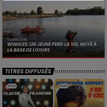
à des prostituées
13 juillet 2026
WINGLES: UN JEUNE PERD LA VIE, NOYÉ À
LA BASE DE LOISIRS
La victime a coulé à pic
TITRES DIFFUSÉS
9h00
9h00
8h56
8h56