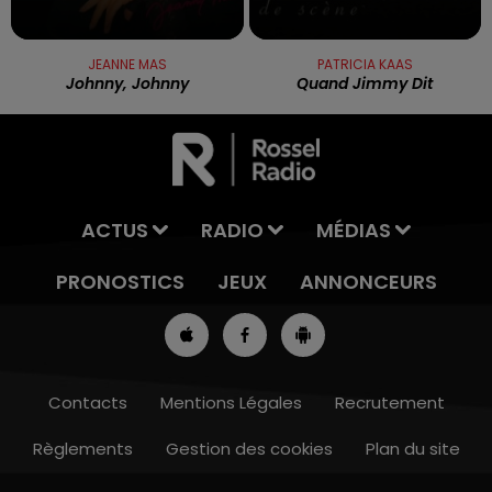
JEANNE MAS
PATRICIA KAAS
Johnny, Johnny
Quand Jimmy Dit
ACTUS
RADIO
MÉDIAS
PRONOSTICS
JEUX
ANNONCEURS
Contacts
Mentions Légales
Recrutement
Règlements
Gestion des cookies
Plan du site
13h00 - 16h00
LES APRÈS-MIDI QUI CHANTENT