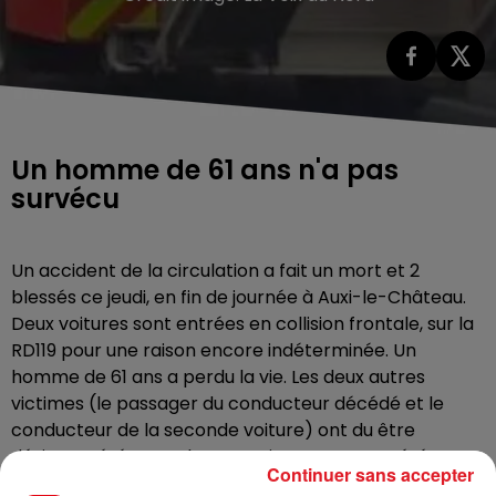
Un homme de 61 ans n'a pas
survécu
Un accident de la circulation a fait un mort et 2
blessés ce jeudi, en fin de journée à Auxi-le-Château.
Deux voitures sont entrées en collision frontale, sur la
RD119 pour une raison encore indéterminée. Un
homme de 61 ans a perdu la vie. Les deux autres
victimes (le passager du conducteur décédé et le
conducteur de la seconde voiture) ont du être
désincarcérées par les pompiers. La route a été
Continuer sans accepter
fermée à la circulation, le temps des opérations de