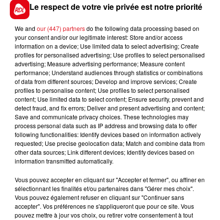
secours.
Le respect de votre vie privée est notre priorité
We and
our (447) partners
do the following data processing based on
your consent and/or our legitimate interest: Store and/or access
information on a device; Use limited data to select advertising; Create
FIL D'ACTUS
profiles for personalised advertising; Use profiles to select personalised
advertising; Measure advertising performance; Measure content
performance; Understand audiences through statistics or combinations
of data from different sources; Develop and improve services; Create
profiles to personalise content; Use profiles to select personalised
content; Use limited data to select content; Ensure security, prevent and
detect fraud, and fix errors; Deliver and present advertising and content;
Save and communicate privacy choices. These technologies may
process personal data such as IP address and browsing data to offer
following functionalities: Identify devices based on information actively
requested; Use precise geolocation data; Match and combine data from
15 juillet 2026
other data sources; Link different devices; Identify devices based on
BÉTHUNE: ENQUÊTE POUR HOMICIDE
information transmitted automatically.
VOLONTAIRE EN COURS, APRÈS LA...
Vous pouvez accepter en cliquant sur "Accepter et fermer", ou affiner en
Selon les premiers éléments, le logement servait
sélectionnant les finalités et/ou partenaires dans "Gérer mes choix".
à des prostituées
Vous pouvez également refuser en cliquant sur "Continuer sans
accepter". Vos préférences ne s'appliqueront que pour ce site. Vous
pouvez mettre à jour vos choix, ou retirer votre consentement à tout