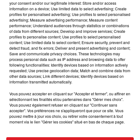
your consent and/or our legitimate interest: Store and/or access
du samedi 22 avril à partir de 21h, suivie d’un feu
information on a device; Use limited data to select advertising; Create
d’artifice.
profiles for personalised advertising; Use profiles to select personalised
advertising; Measure advertising performance; Measure content
Le mot d'ordre : s'organiser
performance; Understand audiences through statistics or combinations
of data from different sources; Develop and improve services; Create
profiles to personalise content; Use profiles to select personalised
Près d’un million de visiteurs sont attendus à Berck-
content; Use limited data to select content; Ensure security, prevent and
sur-mer pendant 10 jours. Alors, pour profiter
detect fraud, and fix errors; Deliver and present advertising and content;
pleinement de l'événement, prévoyez de venir avant
Save and communicate privacy choices. These technologies may
process personal data such as IP address and browsing data to offer
10h et de partir après 19h. Pour vous guider, oubliez les
following functionalities: Identify devices based on information actively
GPS et suivez les panneaux mis en place par
requested; Use precise geolocation data; Match and combine data from
l’organisation. Près de 2000 places de parking sont
other data sources; Link different devices; Identify devices based on
information transmitted automatically.
disponibles à moins de 20 minutes de l'esplanade.
Vous pouvez accepter en cliquant sur "Accepter et fermer", ou affiner en
Toute l'actualité en temps réel du festival est à
sélectionnant les finalités et/ou partenaires dans "Gérer mes choix".
suivre sur
la page facebook
.
Vous pouvez également refuser en cliquant sur "Continuer sans
accepter". Vos préférences ne s'appliqueront que pour ce site. Vous
pouvez mettre à jour vos choix, ou retirer votre consentement à tout
moment via le lien "Gérer les cookies" situé en bas de chaque page.
FIL D'ACTUS