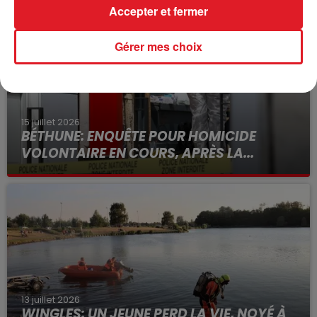
Accepter et fermer
Gérer mes choix
15 juillet 2026
BÉTHUNE: ENQUÊTE POUR HOMICIDE
VOLONTAIRE EN COURS, APRÈS LA...
Selon les premiers éléments, le logement servait
à des prostituées
13 juillet 2026
WINGLES: UN JEUNE PERD LA VIE, NOYÉ À