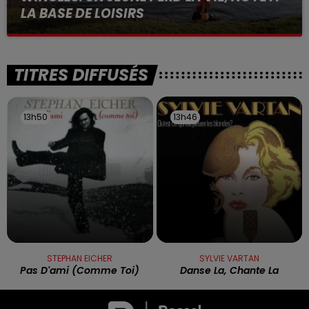
LA BASE DE LOISIRS
La victime a coulé à pic
TITRES DIFFUSÉS
13h50
13h50
13h46
13h46
STEPHAN EICHER
SYLVIE VARTAN
Pas D'ami (comme Toi)
Danse La, Chante La