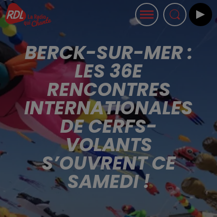
BERCK-SUR-MER :
LES 36E
RENCONTRES
INTERNATIONALES
DE CERFS-
VOLANTS
S’OUVRENT CE
SAMEDI !