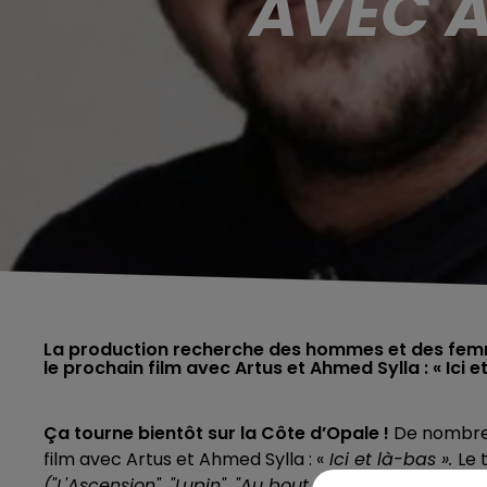
AVEC A
La production recherche des hommes et des femm
le prochain film avec Artus et Ahmed Sylla : « Ici et
Ça tourne bientôt sur la Côte d’Opale !
De nombreu
film avec Artus et Ahmed Sylla : «
Ici et là-bas ».
Le 
("L'Ascension", "Lupin", "Au bout de doigts"
), est no