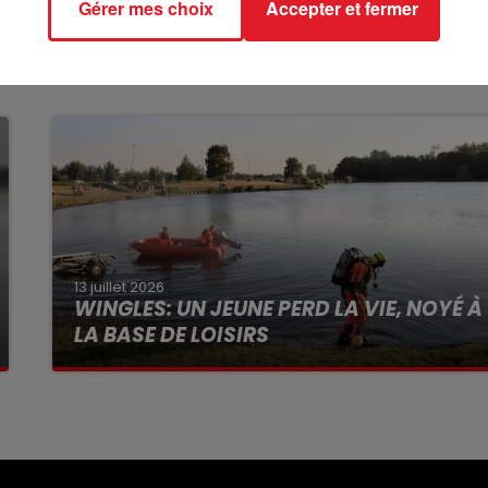
Gérer mes choix
Accepter et fermer
13 juillet 2026
WINGLES: UN JEUNE PERD LA VIE, NOYÉ À
LA BASE DE LOISIRS
La victime a coulé à pic