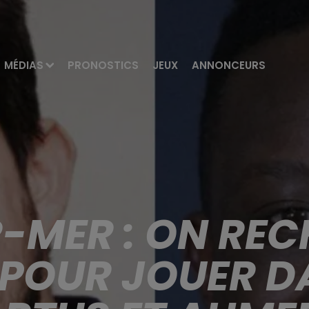
MÉDIAS
PRONOSTICS
JEUX
ANNONCEURS
-MER : ON REC
POUR JOUER D