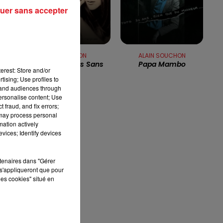
uer sans accepter
12h00 - 13h00
RDL & VOUS
CELINE DION
ALAIN SOUCHON
Ne Partez Pas Sans
Papa Mambo
erest: Store and/or
Moi
un
tising; Use profiles to
st
tand audiences through
personalise content; Use
 fraud, and fix errors;
n
 may process personal
mation actively
vices; Identify devices
rtenaires dans "Gérer
s'appliqueront que pour
les cookies" situé en