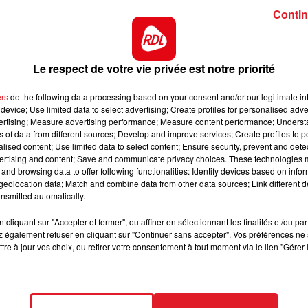
Contin
7h00 - 10h00
s de 18 à 70 ans.
Seuls critères : il faut habiter la région
DEBOUT C'EST L'HEURE
t payée 105 euros bruts.
Le respect de votre vie privée est notre priorité
ers
do the following data processing based on your consent and/or our legitimate int
e vie heureuse au Sénégal avec sa femme. Sékou est 
device; Use limited data to select advertising; Create profiles for personalised adver
faire oublier ses origines sénégalaises.
Quand Adrien e
vertising; Measure advertising performance; Measure content performance; Unders
ns of data from different sources; Develop and improve services; Create profiles to 
lui reste est un cousin éloigné de sa femme : Sékou. Bon
alised content; Use limited data to select content; Ensure security, prevent and detect
ge d’Adrien et Sékou sur les routes de France annonce u
ertising and content; Save and communicate privacy choices. These technologies
 pour l’autre.
and browsing data to offer following functionalities: Identify devices based on infor
eolocation data; Match and combine data from other data sources; Link different de
nsmitted automatically.
cliquant sur "Accepter et fermer", ou affiner en sélectionnant les finalités et/ou pa
 également refuser en cliquant sur "Continuer sans accepter". Vos préférences ne 
o de téléphone et le lieu de résidence.
tre à jour vos choix, ou retirer votre consentement à tout moment via le lien "Gérer 