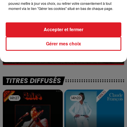
pouvez mettre à jour vos choix, ou retirer votre consentement à tout
moment via le lien "Gérer les cookies" situé en bas de chaque page.
Accepter et fermer
13 juillet 2026
Gérer mes choix
WINGLES: UN JEUNE PERD LA VIE, NOYÉ À
LA BASE DE LOISIRS
La victime a coulé à pic
TITRES DIFFUSÉS
14h27
14h27
14h23
14h23