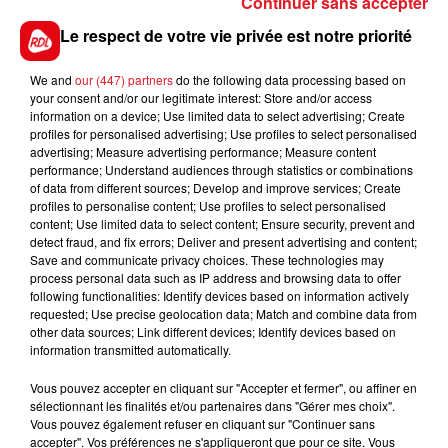
Continuer sans accepter
sinistré et du logement voisin ont été relogés par le
bailleur social. On ignore encore les cuases de
Le respect de votre vie privée est notre priorité
l'incendie.
We and
our (447) partners
do the following data processing based on
your consent and/or our legitimate interest: Store and/or access
information on a device; Use limited data to select advertising; Create
profiles for personalised advertising; Use profiles to select personalised
FIL D'ACTUS
advertising; Measure advertising performance; Measure content
performance; Understand audiences through statistics or combinations
of data from different sources; Develop and improve services; Create
profiles to personalise content; Use profiles to select personalised
content; Use limited data to select content; Ensure security, prevent and
detect fraud, and fix errors; Deliver and present advertising and content;
Save and communicate privacy choices. These technologies may
process personal data such as IP address and browsing data to offer
following functionalities: Identify devices based on information actively
requested; Use precise geolocation data; Match and combine data from
other data sources; Link different devices; Identify devices based on
15 juillet 2026
information transmitted automatically.
BÉTHUNE: ENQUÊTE POUR HOMICIDE
Vous pouvez accepter en cliquant sur "Accepter et fermer", ou affiner en
VOLONTAIRE EN COURS, APRÈS LA...
sélectionnant les finalités et/ou partenaires dans "Gérer mes choix".
Selon les premiers éléments, le logement servait
Vous pouvez également refuser en cliquant sur "Continuer sans
à des prostituées
accepter". Vos préférences ne s'appliqueront que pour ce site. Vous