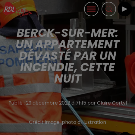
BERCK-SUR-MER:
UN APPARTEMENT
DÉVASTÉ PAR UN
INCENDIE, CETTE
NUIT
Publié : 29 décembre 2022 à 7h15 par Claire Cortyl
Crédit image:
photo d'illustration