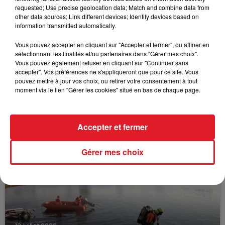
FIL D'ACTUS
requested; Use precise geolocation data; Match and combine data from
other data sources; Link different devices; Identify devices based on
information transmitted automatically.
Vous pouvez accepter en cliquant sur "Accepter et fermer", ou affiner en
sélectionnant les finalités et/ou partenaires dans "Gérer mes choix".
Vous pouvez également refuser en cliquant sur "Continuer sans
accepter". Vos préférences ne s'appliqueront que pour ce site. Vous
pouvez mettre à jour vos choix, ou retirer votre consentement à tout
moment via le lien "Gérer les cookies" situé en bas de chaque page.
15 juillet 2026
BÉTHUNE: ENQUÊTE POUR HOMICIDE
VOLONTAIRE EN COURS, APRÈS LA...
Accepter et fermer
Selon les premiers éléments, le logement servait
à des prostituées
Gérer mes choix