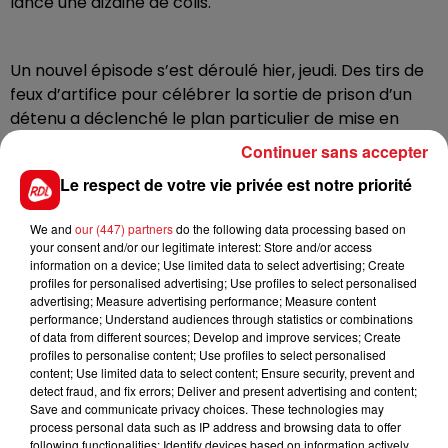
lancé une dizaine de colis.
Un nouvel épisode s’est déroulé hier, jeudi. Des tirs de
feux d’artifice pour célébrer la sortie de prison d’un
détenu a déclenché le plan particulier de mise en
sûreté (PPMS), au sein de l’école, uniquement déployé
Continuer sans accepter
en cas d’attentat.
Le respect de votre vie privée est notre priorité
We and
our (447) partners
do the following data processing based on
Les parents, excédés, ont fait signer une pétition, ce
your consent and/or our legitimate interest: Store and/or access
matin, à l’entrée en classe. Ils réclament, selon nos
information on a device; Use limited data to select advertising; Create
confrères de la Voix du Nord, la réalisation immédiate
profiles for personalised advertising; Use profiles to select personalised
advertising; Measure advertising performance; Measure content
d'aménagements par les services de l’État. Une
performance; Understand audiences through statistics or combinations
délégation d’enseignants de l’école a aussi été reçue
of data from different sources; Develop and improve services; Create
en sous-préfecture.
profiles to personalise content; Use profiles to select personalised
content; Use limited data to select content; Ensure security, prevent and
detect fraud, and fix errors; Deliver and present advertising and content;
Save and communicate privacy choices. These technologies may
process personal data such as IP address and browsing data to offer
following functionalities: Identify devices based on information actively