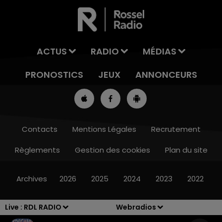
ACTUS
RADIO
MÉDIAS
PRONOSTICS
JEUX
ANNONCEURS
Contacts
Mentions Légales
Recrutement
Règlements
Gestion des cookies
Plan du site
13h00 - 16h00
LES APRÈS-MIDI QUI CHANTENT
Archives
2026
2025
2024
2023
2022
Live :
RDL RADIO
Webradios