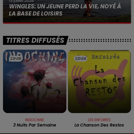
13 juillet 2026
WINGLES: UN JEUNE PERD LA VIE, NOYÉ À
LA BASE DE LOISIRS
La victime a coulé à pic
TITRES DIFFUSÉS
22h38
22h38
22h34
22h34
INDOCHINE
LES ENFOIRES
3 Nuits Par Semaine
La Chanson Des Restos