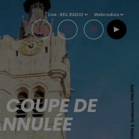
Live :
RDL RADIO
Webradios
A COUPE DE
ANNULÉE