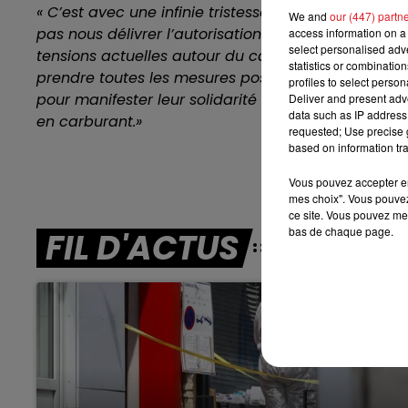
« C’est avec une infinie tristesse que nous vous 
We and
our (447) partn
pas nous délivrer l’autorisation de faire rouler la
16h00 - 19h00
access information on a 
LE JUKEBOX RDL
select personalised ad
tensions actuelles autour du carburant. ... Nous 
statistics or combinatio
prendre toutes les mesures possibles pour en limite
profiles to select person
pour manifester leur solidarité à l’égard de nos co
Deliver and present adv
data such as IP address 
en carburant.»
requested; Use precise g
based on information tra
Vous pouvez accepter en 
mes choix". Vous pouvez
ce site. Vous pouvez met
bas de chaque page.
FIL D'ACTUS