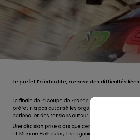
Le préfet l'a interdite, à cause des difficultés li
La finale de la coupe de France des rallyes initial
préfet n'a pas autorisé les organisateurs à la tenue
national et des tensions autour du carburant, expli
Une décision prise alors que certains équipages se
et Maxime Hollander, les organisateurs de la Finale 