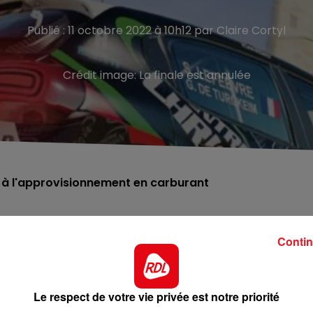
Publié : 11 octobre 2022 à 10h12 par Claire Cortyl
Crédit image:
La finale est annulée
ées à l'approvisionnement en carburant
lement prévue ce week-end à Béthune vient d’être annulée.
 de l'événement. Une décision prise en raison du contexte
Contin
quent les organisateurs, dans un communiqué.
 trouvaient déjà sur place. Jean-Marc Roger, Marc Decant
Le respect de votre vie privée est notre priorité
ont diffusé le communiqué suivant :