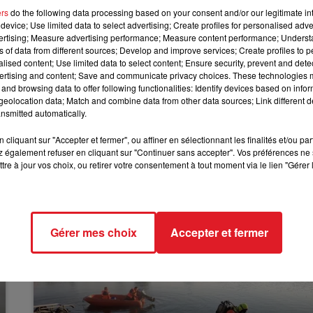
informons que la Préfecture du Pas-de-Calais ne compte
ers
do the following data processing based on your consent and/or our legitimate int
 Finale des Rallyes 2022 à Béthune, compte tenu des
7h00 - 10h00
device; Use limited data to select advertising; Create profiles for personalised adver
DEBOUT C'EST L'HEURE
vertising; Measure advertising performance; Measure content performance; Unders
sommes profondément désolés de cette nouvelle et allons
ns of data from different sources; Develop and improve services; Create profiles to 
r les impacts. Les équipes d’organisation en profitent
alised content; Use limited data to select content; Ensure security, prevent and detect
ncitoyens qui éprouvent des difficultés à s’approvisionn
ertising and content; Save and communicate privacy choices. These technologies
and browsing data to offer following functionalities: Identify devices based on infor
eolocation data; Match and combine data from other data sources; Link different de
nsmitted automatically.
cliquant sur "Accepter et fermer", ou affiner en sélectionnant les finalités et/ou pa
 également refuser en cliquant sur "Continuer sans accepter". Vos préférences ne 
tre à jour vos choix, ou retirer votre consentement à tout moment via le lien "Gérer 
Gérer mes choix
Accepter et fermer