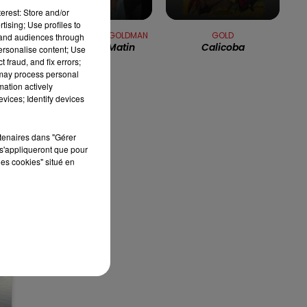
erest: Store and/or
12h00 - 13h00
tising; Use profiles to
RDL & VOUS
JEAN-JACQUES GOLDMAN
GOLD
tand audiences through
Encore Un Matin
Calicoba
personalise content; Use
 fraud, and fix errors;
er
 may process personal
mation actively
vices; Identify devices
rtenaires dans "Gérer
s'appliqueront que pour
les cookies" situé en