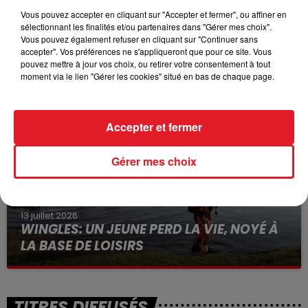
Vous pouvez accepter en cliquant sur "Accepter et fermer", ou affiner en
sélectionnant les finalités et/ou partenaires dans "Gérer mes choix".
Vous pouvez également refuser en cliquant sur "Continuer sans
15 juillet 2026
accepter". Vos préférences ne s'appliqueront que pour ce site. Vous
BÉTHUNE: ENQUÊTE POUR HOMICIDE
pouvez mettre à jour vos choix, ou retirer votre consentement à tout
VOLONTAIRE EN COURS, APRÈS LA...
moment via le lien "Gérer les cookies" situé en bas de chaque page.
Selon les premiers éléments, le logement servait
à des prostituées
Accepter et fermer
Gérer mes choix
13 juillet 2026
WINGLES: UN JEUNE PERD LA VIE, NOYÉ À
LA BASE DE LOISIRS
La victime a coulé à pic
TITRES DIFFUSÉS