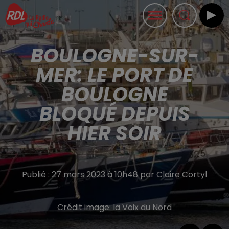
BOULOGNE-SUR-
MER: LE PORT DE
BOULOGNE
BLOQUÉ DEPUIS
HIER SOIR
Publié : 27 mars 2023 à 10h48 par Claire Cortyl
Crédit image:
la Voix du Nord