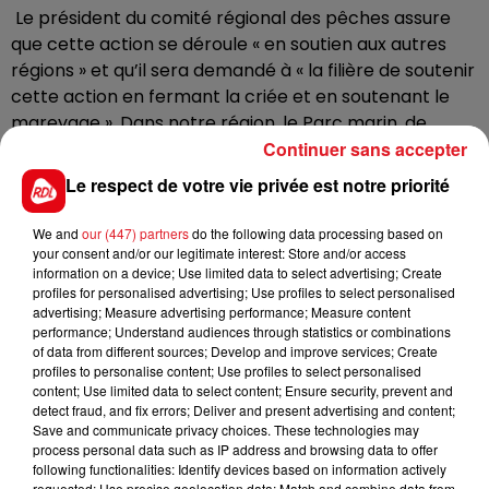
Le président du comité régional des pêches assure
que cette action se déroule « en soutien aux autres
régions » et qu’il sera demandé à « la filière de soutenir
cette action en fermant la criée et en soutenant le
mareyage ». Dans notre région, le Parc marin, de
Boulogne au Tréport est concerné. Le projet
Continuer sans accepter
interdirait, en 2030, d’y pêcher au chalut ou à la
Le respect de votre vie privée est notre priorité
drague. Des techniques largement utilisées par les
pêcheurs boulonnais et étaplois.
We and
our (447) partners
do the following data processing based on
your consent and/or our legitimate interest: Store and/or access
information on a device; Use limited data to select advertising; Create
profiles for personalised advertising; Use profiles to select personalised
À 22 h 30 hier soir, 11 bateaux bloquaient le port. Ils
advertising; Measure advertising performance; Measure content
sont 16 ce lundi matin, et il n’est pas exclu que des
performance; Understand audiences through statistics or combinations
bateaux Hollandais rejoignent le mouvement.
of data from different sources; Develop and improve services; Create
profiles to personalise content; Use profiles to select personalised
content; Use limited data to select content; Ensure security, prevent and
detect fraud, and fix errors; Deliver and present advertising and content;
Save and communicate privacy choices. These technologies may
process personal data such as IP address and browsing data to offer
FIL D'ACTUS
following functionalities: Identify devices based on information actively
requested; Use precise geolocation data; Match and combine data from