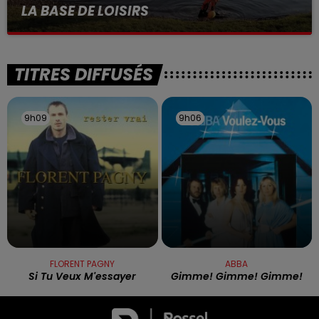
LA BASE DE LOISIRS
La victime a coulé à pic
TITRES DIFFUSÉS
9h09
9h09
9h06
9h06
FLORENT PAGNY
ABBA
Si Tu Veux M'essayer
Gimme! Gimme! Gimme!