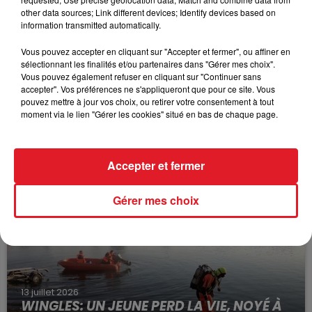
other data sources; Link different devices; Identify devices based on
information transmitted automatically.
Vous pouvez accepter en cliquant sur "Accepter et fermer", ou affiner en
sélectionnant les finalités et/ou partenaires dans "Gérer mes choix".
Vous pouvez également refuser en cliquant sur "Continuer sans
accepter". Vos préférences ne s'appliqueront que pour ce site. Vous
pouvez mettre à jour vos choix, ou retirer votre consentement à tout
moment via le lien "Gérer les cookies" situé en bas de chaque page.
15 juillet 2026
BÉTHUNE: ENQUÊTE POUR HOMICIDE
VOLONTAIRE EN COURS, APRÈS LA...
Accepter et fermer
Selon les premiers éléments, le logement servait
à des prostituées
Gérer mes choix
13 juillet 2026
WINGLES: UN JEUNE PERD LA VIE, NOYÉ À