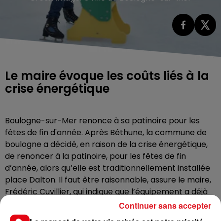
Le maire évoque les coûts liés à la
crise énergétique
Boulogne-sur-Mer renonce à sa patinoire pour les
fêtes de fin d'année. Après Béthune, la commune de
boulogne a décidé, en raison de la crise énergétique,
de renoncer à la patinoire, pour les fêtes de fin
d’année, alors qu’elle est traditionnellement installée
place Dalton. Il faut être raisonnable, assure le maire,
Frédéric Cuvillier, qui indique que l’équipement a déjà
coute 6000 euros en énergie l’an dernier. Un prix qui
Continuer sans accepter
serait assurément doublé, cette année.