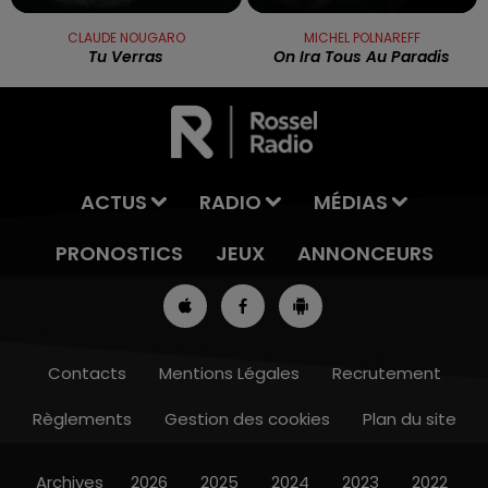
CLAUDE NOUGARO
MICHEL POLNAREFF
Tu Verras
On Ira Tous Au Paradis
ACTUS
RADIO
MÉDIAS
PRONOSTICS
JEUX
ANNONCEURS
Contacts
Mentions Légales
Recrutement
Règlements
Gestion des cookies
Plan du site
13h00 - 16h00
LES APRÈS-MIDI QUI CHANTENT
Archives
2026
2025
2024
2023
2022