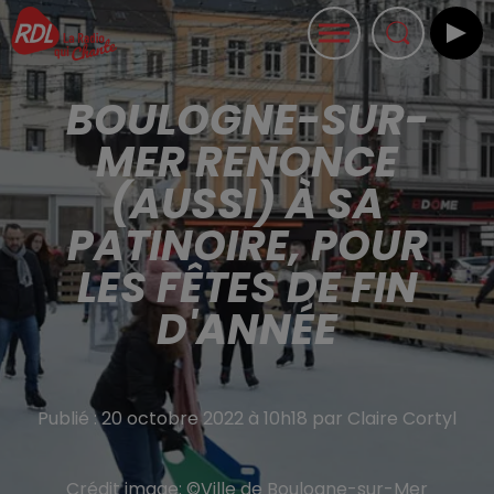
BOULOGNE-SUR-
MER RENONCE
(AUSSI) À SA
PATINOIRE, POUR
LES FÊTES DE FIN
D'ANNÉE
Publié : 20 octobre 2022 à 10h18 par Claire Cortyl
Crédit image:
©Ville de Boulogne-sur-Mer