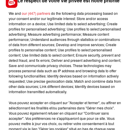
Le respect de votre vie privée est notre priorité
We and
our (447) partners
do the following data processing based on
your consent and/or our legitimate interest: Store and/or access
FIL D'ACTUS
information on a device; Use limited data to select advertising; Create
profiles for personalised advertising; Use profiles to select personalised
advertising; Measure advertising performance; Measure content
performance; Understand audiences through statistics or combinations
of data from different sources; Develop and improve services; Create
profiles to personalise content; Use profiles to select personalised
content; Use limited data to select content; Ensure security, prevent and
detect fraud, and fix errors; Deliver and present advertising and content;
Save and communicate privacy choices. These technologies may
process personal data such as IP address and browsing data to offer
following functionalities: Identify devices based on information actively
requested; Use precise geolocation data; Match and combine data from
15 juillet 2026
BÉTHUNE: ENQUÊTE POUR HOMICIDE
other data sources; Link different devices; Identify devices based on
information transmitted automatically.
VOLONTAIRE EN COURS, APRÈS LA...
Selon les premiers éléments, le logement servait
Vous pouvez accepter en cliquant sur "Accepter et fermer", ou affiner en
à des prostituées
sélectionnant les finalités et/ou partenaires dans "Gérer mes choix".
Vous pouvez également refuser en cliquant sur "Continuer sans
accepter". Vos préférences ne s'appliqueront que pour ce site. Vous
pouvez mettre à jour vos choix, ou retirer votre consentement à tout
moment via le lien "Gérer les cookies" situé en bas de chaque page.