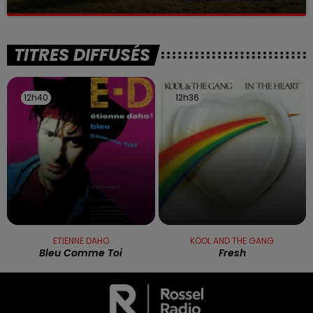
La victime a coulé à pic
TITRES DIFFUSÉS
12h40
12h40
12h36
12h36
ETIENNE DAHO
KOOL AND THE GANG
Bleu Comme Toi
Fresh