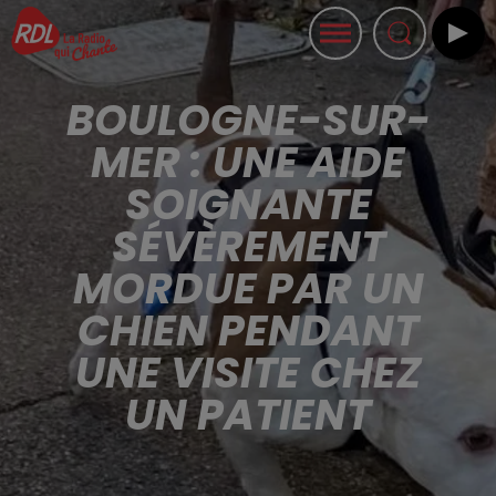
BOULOGNE-SUR-
MER : UNE AIDE
SOIGNANTE
SÉVÈREMENT
MORDUE PAR UN
CHIEN PENDANT
UNE VISITE CHEZ
UN PATIENT