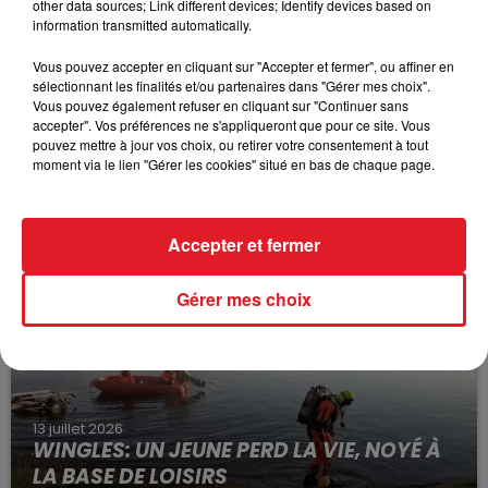
other data sources; Link different devices; Identify devices based on
information transmitted automatically.
Vous pouvez accepter en cliquant sur "Accepter et fermer", ou affiner en
sélectionnant les finalités et/ou partenaires dans "Gérer mes choix".
Vous pouvez également refuser en cliquant sur "Continuer sans
accepter". Vos préférences ne s'appliqueront que pour ce site. Vous
pouvez mettre à jour vos choix, ou retirer votre consentement à tout
15 juillet 2026
moment via le lien "Gérer les cookies" situé en bas de chaque page.
BÉTHUNE: ENQUÊTE POUR HOMICIDE
VOLONTAIRE EN COURS, APRÈS LA...
Selon les premiers éléments, le logement servait
Accepter et fermer
à des prostituées
Gérer mes choix
13 juillet 2026
WINGLES: UN JEUNE PERD LA VIE, NOYÉ À
LA BASE DE LOISIRS