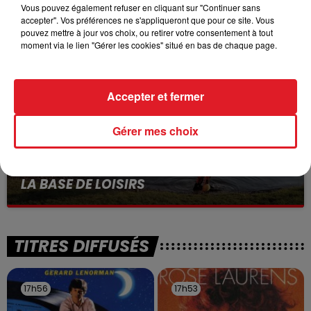
VOLONTAIRE EN COURS, APRÈS LA...
Vous pouvez également refuser en cliquant sur "Continuer sans
accepter". Vos préférences ne s'appliqueront que pour ce site. Vous
Selon les premiers éléments, le logement servait
pouvez mettre à jour vos choix, ou retirer votre consentement à tout
à des prostituées
moment via le lien "Gérer les cookies" situé en bas de chaque page.
Accepter et fermer
Gérer mes choix
13 juillet 2026
WINGLES: UN JEUNE PERD LA VIE, NOYÉ À
LA BASE DE LOISIRS
La victime a coulé à pic
TITRES DIFFUSÉS
17h56
17h56
17h53
17h53