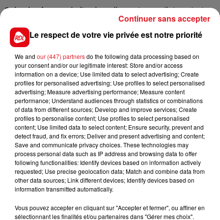
Selon les forces de l’ordre, elle porte un gilet vert et
Continuer sans accepter
un sac à dos noir, et mesure environ 1,75 m.
Le respect de votre vie privée est notre priorité
Toute personne ayant la moindre information est
priée de contacter le commissariat de Boulogne-sur-
We and
our (447) partners
do the following data processing based on
Mer au
03 21 99 48 12 ou au 03 21 99 48 48.
your consent and/or our legitimate interest: Store and/or access
information on a device; Use limited data to select advertising; Create
profiles for personalised advertising; Use profiles to select personalised
advertising; Measure advertising performance; Measure content
performance; Understand audiences through statistics or combinations
FIL D'ACTUS
of data from different sources; Develop and improve services; Create
profiles to personalise content; Use profiles to select personalised
content; Use limited data to select content; Ensure security, prevent and
detect fraud, and fix errors; Deliver and present advertising and content;
Save and communicate privacy choices. These technologies may
process personal data such as IP address and browsing data to offer
following functionalities: Identify devices based on information actively
requested; Use precise geolocation data; Match and combine data from
other data sources; Link different devices; Identify devices based on
information transmitted automatically.
15 juillet 2026
Vous pouvez accepter en cliquant sur "Accepter et fermer", ou affiner en
BÉTHUNE: ENQUÊTE POUR HOMICIDE
sélectionnant les finalités et/ou partenaires dans "Gérer mes choix".