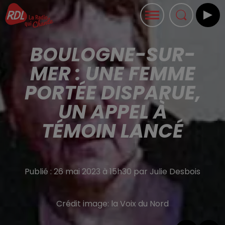
BOULOGNE-SUR-
MER : UNE FEMME
PORTÉE DISPARUE,
UN APPEL À
TÉMOIN LANCÉ
Publié : 26 mai 2023 à 15h30 par Julie Desbois
Crédit image:
la Voix du Nord