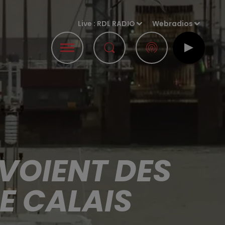
Live :
RDL RADIO
Webradios
ÉVOIENT DES
E CALAIS