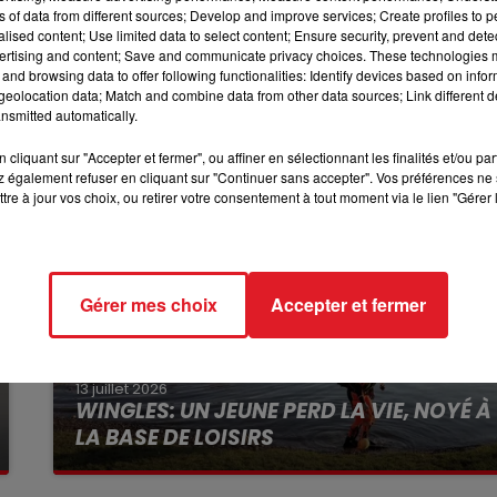
10h00 - 12h00
ns of data from different sources; Develop and improve services; Create profiles to 
de Calais.
RDL WEEKEND
alised content; Use limited data to select content; Ensure security, prevent and detect
idi.
ertising and content; Save and communicate privacy choices. These technologies
and browsing data to offer following functionalities: Identify devices based on infor
eolocation data; Match and combine data from other data sources; Link different de
nsmitted automatically.
cliquant sur "Accepter et fermer", ou affiner en sélectionnant les finalités et/ou pa
 également refuser en cliquant sur "Continuer sans accepter". Vos préférences ne 
tre à jour vos choix, ou retirer votre consentement à tout moment via le lien "Gérer 
Gérer mes choix
Accepter et fermer
13 juillet 2026
WINGLES: UN JEUNE PERD LA VIE, NOYÉ À
LA BASE DE LOISIRS
La victime a coulé à pic