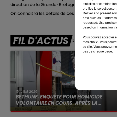
7h00 - 10h00
statistics or combinatio
direction de la Grande-Bretagne au départ du port 
RDL WEEK-END
profiles to select person
On connaîtra les détails de ces actions jeudi après-m
Deliver and present adv
data such as IP address 
requested; Use precise g
based on information tra
FIL D'ACTUS
Vous pouvez accepter en 
mes choix". Vous pouvez
ce site. Vous pouvez met
bas de chaque page.
15 juillet 2026
BÉTHUNE: ENQUÊTE POUR HOMICIDE
VOLONTAIRE EN COURS, APRÈS LA...
Selon les premiers éléments, le logement
servait à des prostituées