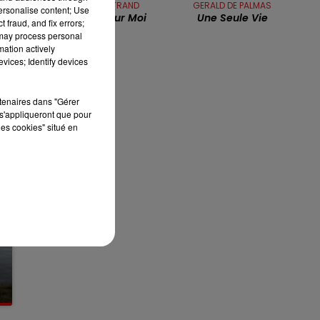
PLASTIC BERTRAND
GERALD DE PALMAS
7h00 - 10h00
personalise content; Use
Ca Plane Pour Moi
Une Seule Vie
RDL WEEK-END
 fraud, and fix errors;
 may process personal
mation actively
vices; Identify devices
rtenaires dans "Gérer
s'appliqueront que pour
les cookies" situé en