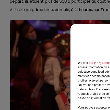
départ, ils étaient plus de 800 à participer au castin
13h00 - 16h00
A suivre en prime time, demain, à 21 heures, sur Fra
LES APRÈS-MIDI QUI CHANTENT
We and
our (447) partn
access information on a 
select personalised ad
statistics or combinatio
profiles to select person
Deliver and present adv
data such as IP address 
requested; Use precise g
based on information tra
Vous pouvez accepter en 