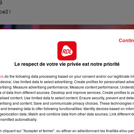
g.
16h00 - 19h00
nce2 !
LE JUKEBOX RDL
Contin
Le respect de votre vie privée est notre priorité
ers
do the following data processing based on your consent and/or our legitimate int
device; Use limited data to select advertising; Create profiles for personalised adver
vertising; Measure advertising performance; Measure content performance; Unders
ns of data from different sources; Develop and improve services; Create profiles to 
alised content; Use limited data to select content; Ensure security, prevent and detect
ertising and content; Save and communicate privacy choices. These technologies
and browsing data to offer following functionalities: Identify devices based on infor
eolocation data; Match and combine data from other data sources; Link different de
nsmitted automatically.
cliquant sur "Accepter et fermer", ou affiner en sélectionnant les finalités et/ou pa