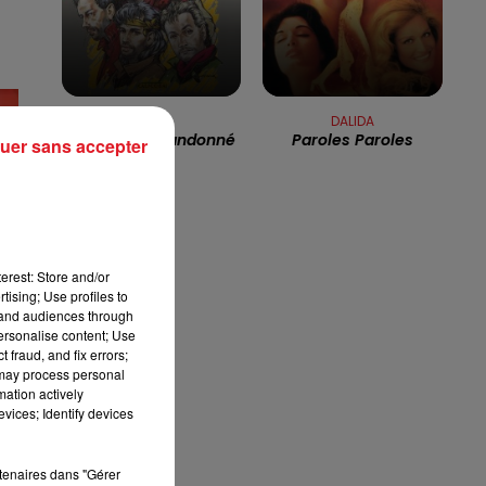
7h00 - 10h00
DEBOUT C'EST L'HEURE
GOLD
DALIDA
Capitaine Abandonné
Paroles Paroles
uer sans accepter
erest: Store and/or
tising; Use profiles to
tand audiences through
personalise content; Use
 fraud, and fix errors;
 may process personal
mation actively
vices; Identify devices
rtenaires dans "Gérer