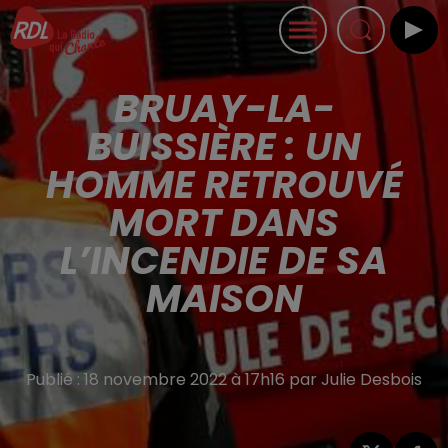
BRUAY-LA-
BUISSIÈRE : UN
HOMME RETROUVÉ
MORT DANS
L’INCENDIE DE SA
MAISON
Publié : 18 novembre 2022 à 17h16 par Julie Desbois