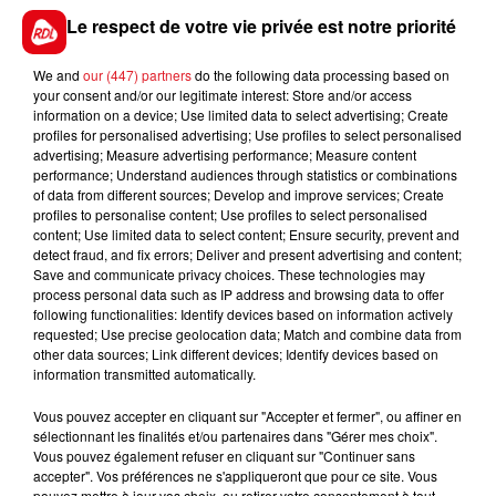
Une enquête a été ouverte pour déterminer les
Le respect de votre vie privée est notre priorité
circonstances de l’incendie.
We and
our (447) partners
do the following data processing based on
your consent and/or our legitimate interest: Store and/or access
information on a device; Use limited data to select advertising; Create
profiles for personalised advertising; Use profiles to select personalised
FIL D'ACTUS
advertising; Measure advertising performance; Measure content
performance; Understand audiences through statistics or combinations
of data from different sources; Develop and improve services; Create
profiles to personalise content; Use profiles to select personalised
content; Use limited data to select content; Ensure security, prevent and
detect fraud, and fix errors; Deliver and present advertising and content;
Save and communicate privacy choices. These technologies may
process personal data such as IP address and browsing data to offer
following functionalities: Identify devices based on information actively
requested; Use precise geolocation data; Match and combine data from
other data sources; Link different devices; Identify devices based on
15 juillet 2026
information transmitted automatically.
BÉTHUNE: ENQUÊTE POUR HOMICIDE
VOLONTAIRE EN COURS, APRÈS LA...
Vous pouvez accepter en cliquant sur "Accepter et fermer", ou affiner en
Selon les premiers éléments, le logement servait
sélectionnant les finalités et/ou partenaires dans "Gérer mes choix".
Vous pouvez également refuser en cliquant sur "Continuer sans
à des prostituées
accepter". Vos préférences ne s'appliqueront que pour ce site. Vous
pouvez mettre à jour vos choix, ou retirer votre consentement à tout