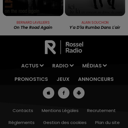
BERNARD LAVILLIERS
ALAIN SOUCHON
On The Road Again
Y'a D'la Rumba Dans L'air
ACTUS
RADIO
MÉDIAS
PRONOSTICS
JEUX
ANNONCEURS
Contacts
Mentions Légales
Recrutement
Règlements
Gestion des cookies
Plan du site
13h00 - 16h00