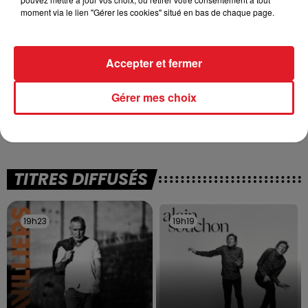
moment via le lien "Gérer les cookies" situé en bas de chaque page.
Accepter et fermer
13 juillet 2026
Gérer mes choix
WINGLES: UN JEUNE PERD LA VIE, NOYÉ À
LA BASE DE LOISIRS
La victime a coulé à pic
TITRES DIFFUSÉS
19h23
19h23
19h19
19h19