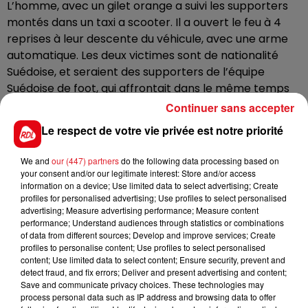
L’homme, avec un gilet orange a suivi les supporters
montés dans un taxi a scooter. Il a ouvert le feu à 4
reprises à leur descente du véhicule, avec une arme
automatique. Les deux victimes sont de nationalité
Suédoise, et seraient des supporters de l’équipe
Suédoise de foot, qui affrontait dans le même temps
la Belgique, au stade Roi Baudouin pour le compte des
Continuer sans accepter
qualifs de l’euro 2024. La rencontre a été stoppée, et
Le respect de votre vie privée est notre priorité
les 35 000 supporters confinés à l’intérieur du stade
durant plusieurs heures.
We and
our (447) partners
do the following data processing based on
your consent and/or our legitimate interest: Store and/or access
information on a device; Use limited data to select advertising; Create
profiles for personalised advertising; Use profiles to select personalised
A noter que la sécurité sera largement renforcée, ce
advertising; Measure advertising performance; Measure content
soir, du côté du stade pierre Mauroy de Villeneuve
performance; Understand audiences through statistics or combinations
d’Ascq, ou l'Équipe de France affronte l’écosse en
of data from different sources; Develop and improve services; Create
profiles to personalise content; Use profiles to select personalised
match amical, à 21h.
content; Use limited data to select content; Ensure security, prevent and
detect fraud, and fix errors; Deliver and present advertising and content;
Save and communicate privacy choices. These technologies may
process personal data such as IP address and browsing data to offer