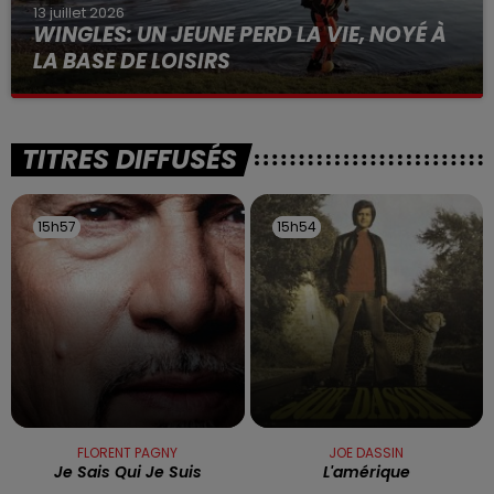
13 juillet 2026
WINGLES: UN JEUNE PERD LA VIE, NOYÉ À
LA BASE DE LOISIRS
La victime a coulé à pic
TITRES DIFFUSÉS
15h57
15h57
15h54
15h54
FLORENT PAGNY
JOE DASSIN
Je Sais Qui Je Suis
L'amérique