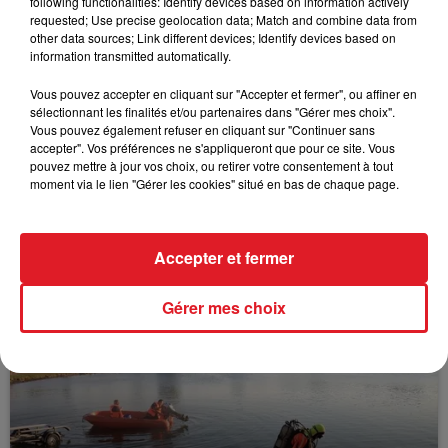
following functionalities: Identify devices based on information actively
FIL D'ACTUS
requested; Use precise geolocation data; Match and combine data from
other data sources; Link different devices; Identify devices based on
information transmitted automatically.
Vous pouvez accepter en cliquant sur "Accepter et fermer", ou affiner en
sélectionnant les finalités et/ou partenaires dans "Gérer mes choix".
Vous pouvez également refuser en cliquant sur "Continuer sans
accepter". Vos préférences ne s'appliqueront que pour ce site. Vous
pouvez mettre à jour vos choix, ou retirer votre consentement à tout
moment via le lien "Gérer les cookies" situé en bas de chaque page.
15 juillet 2026
BÉTHUNE: ENQUÊTE POUR HOMICIDE
VOLONTAIRE EN COURS, APRÈS LA...
Accepter et fermer
Selon les premiers éléments, le logement servait
à des prostituées
Gérer mes choix