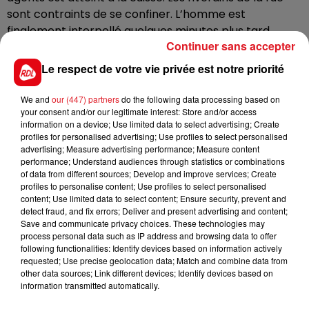
sont contraints de se confiner. L’homme est
finalement interpellé quelques minutes plus tard.
Continuer sans accepter
Il devrait être déféré ce jeudi ou vendredi au parquet
Le respect de votre vie privée est notre priorité
de Béthune. Une enquête pour violences volontaires
avec arme a été ouverte. Les pompiers ont porté
We and
our (447) partners
do the following data processing based on
plainte.
your consent and/or our legitimate interest: Store and/or access
information on a device; Use limited data to select advertising; Create
profiles for personalised advertising; Use profiles to select personalised
advertising; Measure advertising performance; Measure content
performance; Understand audiences through statistics or combinations
of data from different sources; Develop and improve services; Create
profiles to personalise content; Use profiles to select personalised
FIL D'ACTUS
content; Use limited data to select content; Ensure security, prevent and
detect fraud, and fix errors; Deliver and present advertising and content;
Save and communicate privacy choices. These technologies may
process personal data such as IP address and browsing data to offer
following functionalities: Identify devices based on information actively
requested; Use precise geolocation data; Match and combine data from
other data sources; Link different devices; Identify devices based on
information transmitted automatically.