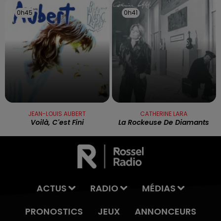
0h45
0h45
0h41
0h41
JEAN-LOUIS AUBERT
CATHERINE LARA
Voilà, C'est Fini
La Rockeuse De Diamants
ACTUS
RADIO
MÉDIAS
PRONOSTICS
JEUX
ANNONCEURS