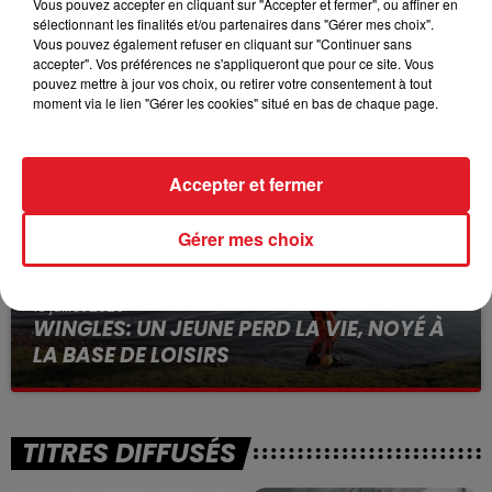
Vous pouvez accepter en cliquant sur "Accepter et fermer", ou affiner en
sélectionnant les finalités et/ou partenaires dans "Gérer mes choix".
15 juillet 2026
Vous pouvez également refuser en cliquant sur "Continuer sans
BÉTHUNE: ENQUÊTE POUR HOMICIDE
accepter". Vos préférences ne s'appliqueront que pour ce site. Vous
VOLONTAIRE EN COURS, APRÈS LA...
pouvez mettre à jour vos choix, ou retirer votre consentement à tout
moment via le lien "Gérer les cookies" situé en bas de chaque page.
Selon les premiers éléments, le logement servait
à des prostituées
Accepter et fermer
Gérer mes choix
13 juillet 2026
WINGLES: UN JEUNE PERD LA VIE, NOYÉ À
LA BASE DE LOISIRS
La victime a coulé à pic
TITRES DIFFUSÉS