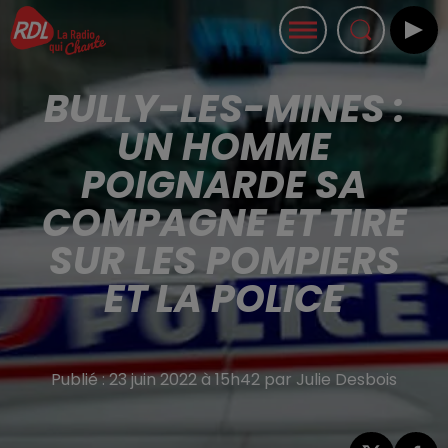
BULLY-LES-MINES :
UN HOMME
POIGNARDE SA
COMPAGNE ET TIRE
SUR LES POMPIERS
ET LA POLICE
Publié : 23 juin 2022 à 15h42 par Julie Desbois