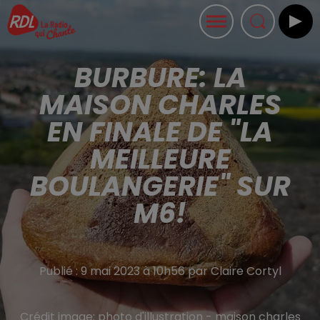
BURBURE: LA
MAISON CHARLES
EN FINALE DE "LA
MEILLEURE
BOULANGERIE" SUR
M6!
Publié : 9 mai 2023 à 10h56 par Claire Cortyl
Crédit image:
photo d'illustration - maison charles