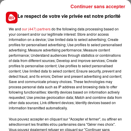
Continuer sans accepter
caramel et de la cannelle, nous a confié Nicolas, le
gérant des lieux. UN pain à consommer au repas, avec
Le respect de votre vie privée est notre priorité
le fromage, du foie gras, ou même au petit-déjeuner
et qui a une forme, évidemment, de terril.
We and
our (447) partners
do the following data processing based on
your consent and/or our legitimate interest: Store and/or access
information on a device; Use limited data to select advertising; Create
profiles for personalised advertising; Use profiles to select personalised
advertising; Measure advertising performance; Measure content
FIL D'ACTUS
performance; Understand audiences through statistics or combinations
of data from different sources; Develop and improve services; Create
profiles to personalise content; Use profiles to select personalised
content; Use limited data to select content; Ensure security, prevent and
detect fraud, and fix errors; Deliver and present advertising and content;
Save and communicate privacy choices. These technologies may
process personal data such as IP address and browsing data to offer
following functionalities: Identify devices based on information actively
requested; Use precise geolocation data; Match and combine data from
other data sources; Link different devices; Identify devices based on
information transmitted automatically.
15 juillet 2026
BÉTHUNE: ENQUÊTE POUR HOMICIDE
Vous pouvez accepter en cliquant sur "Accepter et fermer", ou affiner en
sélectionnant les finalités et/ou partenaires dans "Gérer mes choix".
VOLONTAIRE EN COURS, APRÈS LA...
Vous pouvez également refuser en cliquant sur "Continuer sans