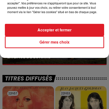
Selon les premiers éléments, le logement servait
accepter". Vos préférences ne s'appliqueront que pour ce site. Vous
à des prostituées
pouvez mettre à jour vos choix, ou retirer votre consentement à tout
moment via le lien "Gérer les cookies" situé en bas de chaque page.
Accepter et fermer
Gérer mes choix
13 juillet 2026
WINGLES: UN JEUNE PERD LA VIE, NOYÉ À
LA BASE DE LOISIRS
La victime a coulé à pic
TITRES DIFFUSÉS
22h57
22h57
22h53
22h53