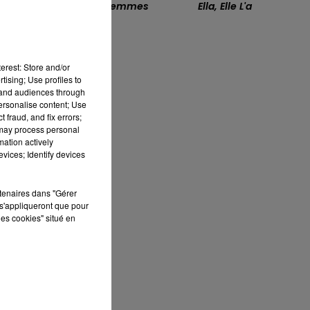
Où Sont Les Femmes
Ella, Elle L'a
13h00 - 16h00
LES APRÈS-MIDI QUI CHANTENT
erest: Store and/or
tising; Use profiles to
tand audiences through
personalise content; Use
 fraud, and fix errors;
 may process personal
mation actively
vices; Identify devices
rtenaires dans "Gérer
s'appliqueront que pour
t
les cookies" situé en