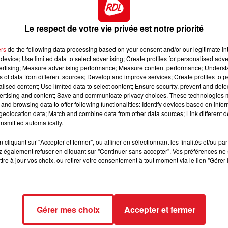
t ou un éventuel échange. Dans les restaurants, hôtels,
on reste obligatoire.
12h00 - 13h00
RDL & VOUS
Le respect de votre vie privée est notre priorité
ectricité augmentent de 10 %, et a pour but de réduire
ers
do the following data processing based on your consent and/or our legitimate int
rer la pression sur les finances publiques. Désormais, le
device; Use limited data to select advertising; Create profiles for personalised adver
vertising; Measure advertising performance; Measure content performance; Unders
des consommateurs contre 43 % auparavant.
ns of data from different sources; Develop and improve services; Create profiles to 
alised content; Use limited data to select content; Ensure security, prevent and detect
ertising and content; Save and communicate privacy choices. These technologies
and browsing data to offer following functionalities: Identify devices based on infor
P), réservé aux ménages les plus modestes, passe de 7 700
eolocation data; Match and combine data from other data sources; Link different de
 descend à 6 %, contre 6,1 % précédemment.
nsmitted automatically.
cliquant sur "Accepter et fermer", ou affiner en sélectionnant les finalités et/ou pa
 également refuser en cliquant sur "Continuer sans accepter". Vos préférences ne 
ndra 5,12 % pour les prêts d’une durée comprise entre 10 e
tre à jour vos choix, ou retirer votre consentement à tout moment via le lien "Gérer 
oit une hausse de 0,24 point sur un an
Gérer mes choix
Accepter et fermer