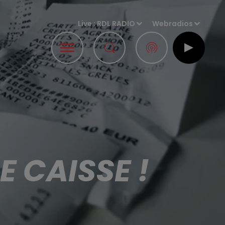
Live :
RDL RADIO
Webradios
E CAISSE !