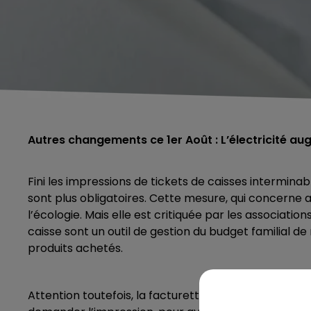
Autres changements ce 1er Août : L’électricité au
Fini les impressions de tickets de caisses interminab
sont plus obligatoires. Cette mesure, qui concerne a
l’écologie. Mais elle est critiquée par les associati
caisse sont un outil de gestion du budget familial d
produits achetés.
Attention toutefois, la facturette ne va pas disparaît