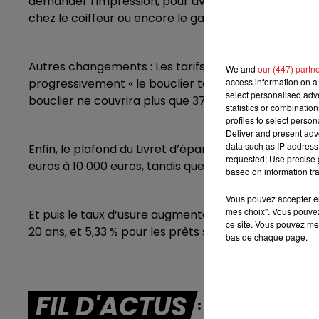
demander l’impression, pour avoir une preuve d’acha
chez le coiffeur ou encore le garagiste, son impressi
7h00 - 10h00
DEBOUT C'EST L'HEURE
Autres changements : Les tarifs réglementés de l’él
We and
our (447) partn
progressivement « le bouclier tarifaire » pour desser
access information on a 
select personalised ad
bouclier ne couvrira plus que 37 % de la facture 
statistics or combinatio
profiles to select person
Deliver and present adv
data such as IP address 
Enfin, le plafond du Livret d’épargne populaire (LE
requested; Use precise g
euros à 10 000 euros, tandis que son taux d’intérêt
based on information tra
Vous pouvez accepter en 
mes choix". Vous pouvez
Et puis le taux d’usure augmente également. Il attei
ce site. Vous pouvez met
20 ans, et 5,33 % pour les prêts sur 20 ans et plus, s
bas de chaque page.
FIL D'ACTUS