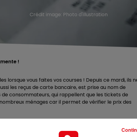
Crédit image:
Photo d'illustration
gmente !
les lorsque vous faites vos courses ! Depuis ce mardi, ils n
ussi les reçus de carte bancaire, est prise au nom de
ons de consommateurs, qui rappellent que les tickets de
e nombreux ménages car il permet de vérifier le prix des
Contin
re, les clients qui le souhaitent pourront toujours en