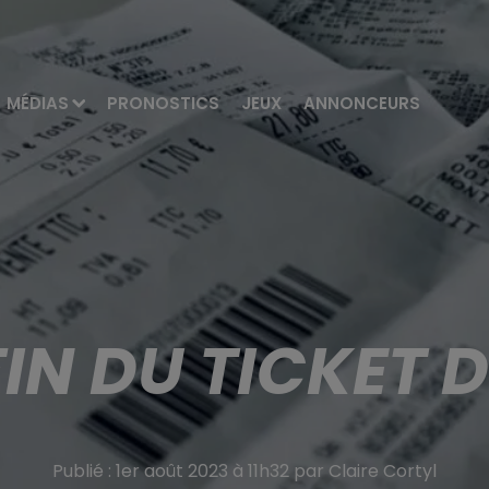
MÉDIAS
PRONOSTICS
JEUX
ANNONCEURS
FIN DU TICKET D
Publié : 1er août 2023 à 11h32 par Claire Cortyl