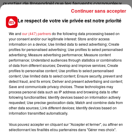
quartier de Rosendaël que les fervents carnavaleux
font faire la bande. Plusieurs centaines de personnes
Continuer sans accepter
sont à nouveau attendues, dans les rues, et dans les
Le respect de votre vie privée est notre priorité
bars et restaurants, qui se transofrment bien
volontiers en chapelles.
We and
our (447) partners
do the following data processing based on
your consent and/or our legitimate interest: Store and/or access
information on a device; Use limited data to select advertising; Create
profiles for personalised advertising; Use profiles to select personalised
advertising; Measure advertising performance; Measure content
FIL D'ACTUS
performance; Understand audiences through statistics or combinations
of data from different sources; Develop and improve services; Create
profiles to personalise content; Use profiles to select personalised
content; Use limited data to select content; Ensure security, prevent and
detect fraud, and fix errors; Deliver and present advertising and content;
Save and communicate privacy choices. These technologies may
process personal data such as IP address and browsing data to offer
following functionalities: Identify devices based on information actively
requested; Use precise geolocation data; Match and combine data from
other data sources; Link different devices; Identify devices based on
information transmitted automatically.
15 juillet 2026
BÉTHUNE: ENQUÊTE POUR HOMICIDE
Vous pouvez accepter en cliquant sur "Accepter et fermer", ou affiner en
sélectionnant les finalités et/ou partenaires dans "Gérer mes choix".
VOLONTAIRE EN COURS, APRÈS LA...