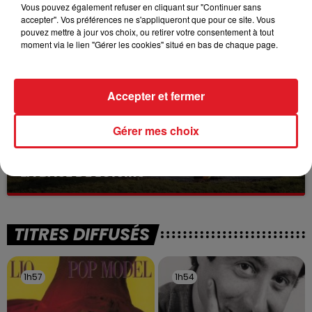
Vous pouvez également refuser en cliquant sur "Continuer sans
Selon les premiers éléments, le logement servait
accepter". Vos préférences ne s'appliqueront que pour ce site. Vous
à des prostituées
pouvez mettre à jour vos choix, ou retirer votre consentement à tout
moment via le lien "Gérer les cookies" situé en bas de chaque page.
Accepter et fermer
Gérer mes choix
13 juillet 2026
WINGLES: UN JEUNE PERD LA VIE, NOYÉ À
LA BASE DE LOISIRS
La victime a coulé à pic
TITRES DIFFUSÉS
1h57
1h57
1h54
1h54