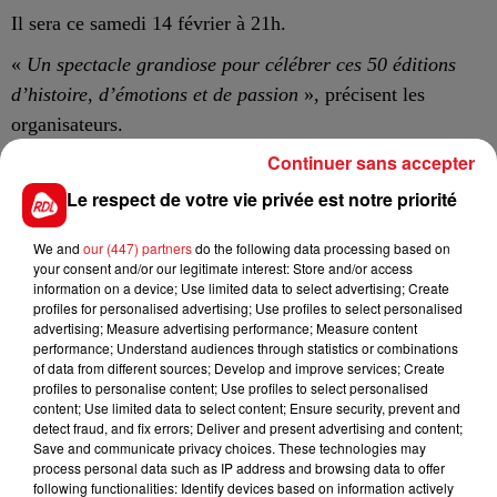
Il sera ce samedi 14 février à 21h.
«
Un spectacle grandiose pour célébrer ces 50 éditions
d’histoire, d’émotions et de passion
», précisent les
organisateurs.
Continuer sans accepter
Le respect de votre vie privée est notre priorité
Cet élément est masqué compte-tenu du refus
du dépôt de cookies que vous avez exprimé. Si
We and
our (447) partners
do the following data processing based on
vous souhaitez l'afficher, merci de nous donner
your consent and/or our legitimate interest: Store and/or access
votre accord en cliquant sur le bouton ci-
information on a device; Use limited data to select advertising; Create
profiles for personalised advertising; Use profiles to select personalised
dessous.
advertising; Measure advertising performance; Measure content
performance; Understand audiences through statistics or combinations
Afficher l'élément
of data from different sources; Develop and improve services; Create
profiles to personalise content; Use profiles to select personalised
content; Use limited data to select content; Ensure security, prevent and
detect fraud, and fix errors; Deliver and present advertising and content;
Save and communicate privacy choices. These technologies may
process personal data such as IP address and browsing data to offer
FIL D'ACTUS
following functionalities: Identify devices based on information actively