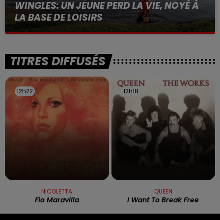
WINGLES: UN JEUNE PERD LA VIE, NOYÉ À
LA BASE DE LOISIRS
La victime a coulé à pic
TITRES DIFFUSÉS
12h22
12h22
12h18
12h18
NICOLETTA
QUEEN
Fio Maravilla
I Want To Break Free