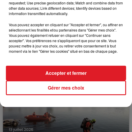
requested; Use precise geolocation data; Match and combine data from
other data sources; Link different devices; Identify devices based on
information transmitted automatically.
Vous pouvez accepter en cliquant sur "Accepter et fermer", ou affiner en
sélectionnant les finalités et/ou partenaires dans "Gérer mes choix".
Vous pouvez également refuser en cliquant sur "Continuer sans
accepter". Vos préférences ne s'appliqueront que pour ce site. Vous
pouvez mettre à jour vos choix, ou retirer votre consentement à tout
moment via le lien "Gérer les cookies" situé en bas de chaque page.
15 juillet 2026
BÉTHUNE: ENQUÊTE POUR HOMICIDE
VOLONTAIRE EN COURS, APRÈS LA...
Accepter et fermer
Selon les premiers éléments, le logement servait
à des prostituées
Gérer mes choix
13 juillet 2026