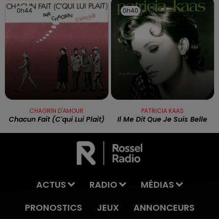
0h44
0h44
0h40
0h40
CHAGRIN D'AMOUR
PATRICIA KAAS
Chacun Fait (c'qui Lui Plait)
Il Me Dit Que Je Suis Belle
ACTUS
RADIO
MÉDIAS
PRONOSTICS
JEUX
ANNONCEURS