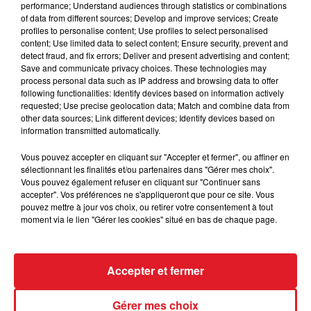
performance; Understand audiences through statistics or combinations
Samedi : Courses espoirs de 9h à 10h et course
of data from different sources; Develop and improve services; Create
juniors de 10h30 à 12h. Quaduro de 13h30 à 16h.
profiles to personalise content; Use profiles to select personalised
Dimanche : Le départ de l’Enduropale sera donné
content; Use limited data to select content; Ensure security, prevent and
detect fraud, and fix errors; Deliver and present advertising and content;
dimanche à 13h40. Le convoi partira du marché
Save and communicate privacy choices. These technologies may
couvert à 13h20 et rejoindra la ligne de départ
process personal data such as IP address and browsing data to offer
par la rue Jean-Monnet et le boulevard Pouget.
following functionalities: Identify devices based on information actively
requested; Use precise geolocation data; Match and combine data from
Le départ de l’Enduropale sera donné à 13h40.
other data sources; Link different devices; Identify devices based on
Arrivée à 16h40
information transmitted automatically.
Vous pouvez accepter en cliquant sur "Accepter et fermer", ou affiner en
sélectionnant les finalités et/ou partenaires dans "Gérer mes choix".
Vous pouvez également refuser en cliquant sur "Continuer sans
FIL D'ACTUS
accepter". Vos préférences ne s'appliqueront que pour ce site. Vous
pouvez mettre à jour vos choix, ou retirer votre consentement à tout
moment via le lien "Gérer les cookies" situé en bas de chaque page.
Accepter et fermer
Gérer mes choix