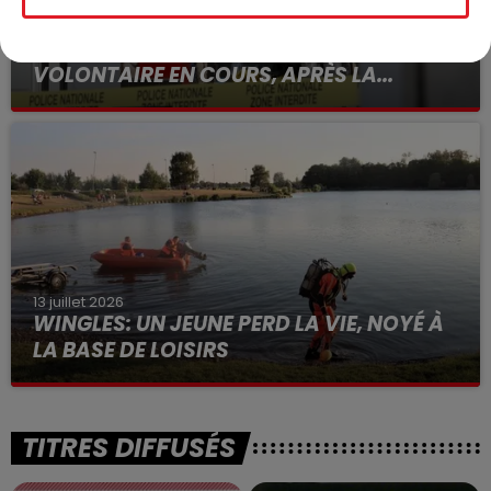
15 juillet 2026
BÉTHUNE: ENQUÊTE POUR HOMICIDE
VOLONTAIRE EN COURS, APRÈS LA...
Selon les premiers éléments, le logement servait
à des prostituées
13 juillet 2026
WINGLES: UN JEUNE PERD LA VIE, NOYÉ À
LA BASE DE LOISIRS
La victime a coulé à pic
TITRES DIFFUSÉS