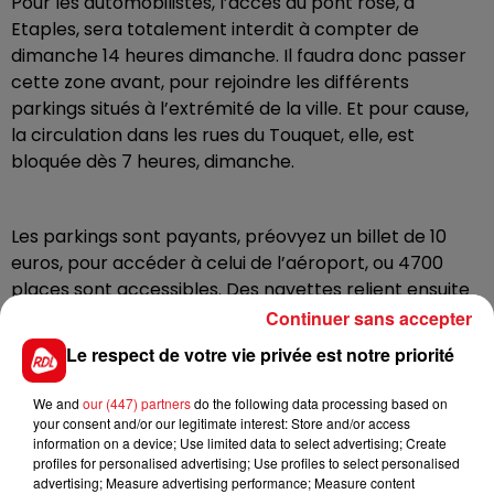
Pour les automobilistes, l’accès au pont rose, à
Etaples, sera totalement interdit à compter de
dimanche 14 heures dimanche. Il faudra donc passer
cette zone avant, pour rejoindre les différents
parkings situés à l’extrémité de la ville. Et pour cause,
la circulation dans les rues du Touquet, elle, est
bloquée dès 7 heures, dimanche.
Les parkings sont payants, préovyez un billet de 10
euros, pour accéder à celui de l’aéroport, ou 4700
places sont accessibles. Des navettes relient ensuite
le parking au lycée hôtellier, de 7h à 20h. Les bus
Continuer sans accepter
partent lorsqu’ils sont complets, et circulent en
Le respect de votre vie privée est notre priorité
continu.
We and
our (447) partners
do the following data processing based on
your consent and/or our legitimate interest: Store and/or access
Enduropale du Touquet :
information on a device; Use limited data to select advertising; Create
profiles for personalised advertising; Use profiles to select personalised
Vendredi, Enduro Vintage de 14h à 15h.
advertising; Measure advertising performance; Measure content