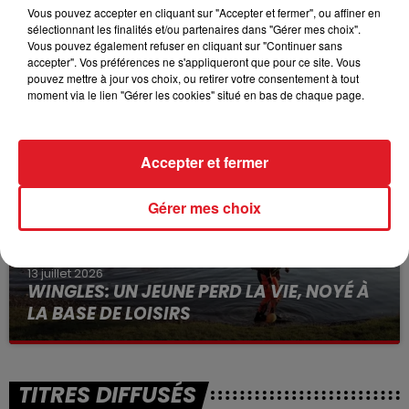
Vous pouvez accepter en cliquant sur "Accepter et fermer", ou affiner en
sélectionnant les finalités et/ou partenaires dans "Gérer mes choix".
15 juillet 2026
Vous pouvez également refuser en cliquant sur "Continuer sans
BÉTHUNE: ENQUÊTE POUR HOMICIDE
accepter". Vos préférences ne s'appliqueront que pour ce site. Vous
pouvez mettre à jour vos choix, ou retirer votre consentement à tout
VOLONTAIRE EN COURS, APRÈS LA...
moment via le lien "Gérer les cookies" situé en bas de chaque page.
Selon les premiers éléments, le logement servait
à des prostituées
Accepter et fermer
Gérer mes choix
13 juillet 2026
WINGLES: UN JEUNE PERD LA VIE, NOYÉ À
LA BASE DE LOISIRS
La victime a coulé à pic
TITRES DIFFUSÉS