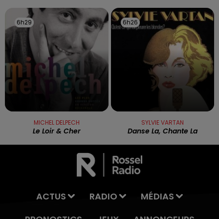
6h29
6h29
6h26
6h26
MICHEL DELPECH
SYLVIE VARTAN
Le Loir & Cher
Danse La, Chante La
ACTUS
RADIO
MÉDIAS