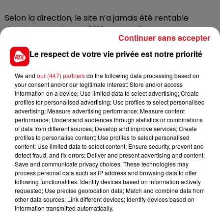
Selon la direction, le site n’a jamais été rentable
depuis son rachat en 2013. Les syndicats, eux,
Continuer sans accepter
dénoncent un manque d’investissement ces dernières
années. Des postes de reclassement seront proposés
Le respect de votre vie privée est notre priorité
aux 113 salariés licenciés. La production s'arrêtera
officiellement le 31 mai. En attendant, l
’activité va se
We and
our (447) partners
do the following data processing based on
your consent and/or our legitimate interest: Store and/or access
poursuivre pour répondre aux dernières commandes
information on a device; Use limited data to select advertising; Create
et pour mettre en sécurité le site.
profiles for personalised advertising; Use profiles to select personalised
advertising; Measure advertising performance; Measure content
performance; Understand audiences through statistics or combinations
of data from different sources; Develop and improve services; Create
profiles to personalise content; Use profiles to select personalised
FIL D'ACTUS
content; Use limited data to select content; Ensure security, prevent and
detect fraud, and fix errors; Deliver and present advertising and content;
Save and communicate privacy choices. These technologies may
process personal data such as IP address and browsing data to offer
following functionalities: Identify devices based on information actively
requested; Use precise geolocation data; Match and combine data from
other data sources; Link different devices; Identify devices based on
information transmitted automatically.