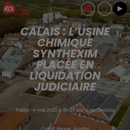
CALAIS : L’USINE
CHIMIQUE
SYNTHEXIM
PLACÉE EN
LIQUIDATION
JUDICIAIRE
Publié : 4 mai 2023 à 18h23 par Julie Desbois
Crédit image:
Axyntis