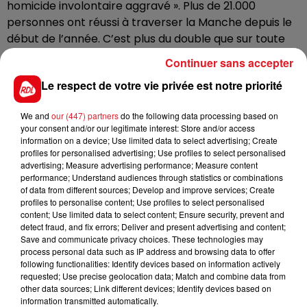
homicide involontaire aggravé ». Plus de 21.000
personnes ont réussi à traverser la Manche depuis le
début de l’année. C’est plus du double que sur toute
l’année 2020.
Continuer sans accepter
Le respect de votre vie privée est notre priorité
Le ministre de l’Intérieur Gérald Darmanin est sur
place. Le Premier Ministre Jean Castex déplore une «
We and
our (447) partners
do the following data processing based on
tragédie ». Le Premier Ministre britannique Boris
your consent and/or our legitimate interest: Store and/or access
Johnson convoque une réunion de crise.
information on a device; Use limited data to select advertising; Create
profiles for personalised advertising; Use profiles to select personalised
advertising; Measure advertising performance; Measure content
performance; Understand audiences through statistics or combinations
of data from different sources; Develop and improve services; Create
profiles to personalise content; Use profiles to select personalised
content; Use limited data to select content; Ensure security, prevent and
FIL D'ACTUS
detect fraud, and fix errors; Deliver and present advertising and content;
Save and communicate privacy choices. These technologies may
process personal data such as IP address and browsing data to offer
following functionalities: Identify devices based on information actively
requested; Use precise geolocation data; Match and combine data from
other data sources; Link different devices; Identify devices based on
information transmitted automatically.