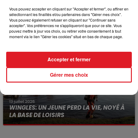
Vous pouvez accepter en cliquant sur "Accepter et fermer", ou affiner en
sélectionnant les finalités et/ou partenaires dans "Gérer mes choix".
Vous pouvez également refuser en cliquant sur "Continuer sans
15 juillet 2026
accepter". Vos préférences ne s'appliqueront que pour ce site. Vous
BÉTHUNE: ENQUÊTE POUR HOMICIDE
pouvez mettre à jour vos choix, ou retirer votre consentement à tout
VOLONTAIRE EN COURS, APRÈS LA...
moment via le lien "Gérer les cookies" situé en bas de chaque page.
Selon les premiers éléments, le logement servait
à des prostituées
Accepter et fermer
Gérer mes choix
13 juillet 2026
WINGLES: UN JEUNE PERD LA VIE, NOYÉ À
LA BASE DE LOISIRS
La victime a coulé à pic