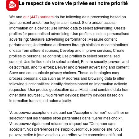
d'un dégât des eaux.
Le respect de votre vie privée est notre priorité
We and
our (447) partners
do the following data processing based on
your consent and/or our legitimate interest: Store and/or access
information on a device; Use limited data to select advertising; Create
FIL D'ACTUS
profiles for personalised advertising; Use profiles to select personalised
advertising; Measure advertising performance; Measure content
performance; Understand audiences through statistics or combinations
of data from different sources; Develop and improve services; Create
profiles to personalise content; Use profiles to select personalised
content; Use limited data to select content; Ensure security, prevent and
detect fraud, and fix errors; Deliver and present advertising and content;
Save and communicate privacy choices. These technologies may
process personal data such as IP address and browsing data to offer
following functionalities: Identify devices based on information actively
requested; Use precise geolocation data; Match and combine data from
15 juillet 2026
other data sources; Link different devices; Identify devices based on
BÉTHUNE: ENQUÊTE POUR HOMICIDE
information transmitted automatically.
VOLONTAIRE EN COURS, APRÈS LA...
Vous pouvez accepter en cliquant sur "Accepter et fermer", ou affiner en
Selon les premiers éléments, le logement servait
sélectionnant les finalités et/ou partenaires dans "Gérer mes choix".
à des prostituées
Vous pouvez également refuser en cliquant sur "Continuer sans
accepter". Vos préférences ne s'appliqueront que pour ce site. Vous
pouvez mettre à jour vos choix, ou retirer votre consentement à tout