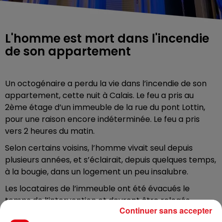
L'homme est mort dans l'incendie
de son appartement
Un octogénaire a perdu la vie dans l’incendie de son
appartement, cette nuit à Calais. Le feu a pris au
2ème étage d’un immeuble de la rue du pont Lottin,
pour une raison encore indéterminée. Le feu a pris
vers 2 heures du matin.
Selon certains voisins, l’homme vivait seul depuis
plusieurs années, et s’éclairait, depuis quelques temps,
à la bougie, dans un logement un peu insalubre.
Les locataires de l’immeuble ont été évacués le
temps de l’intervention et devront être relogés,
Continuer sans accepter
comme les propriétaires de la maison voisine, victime