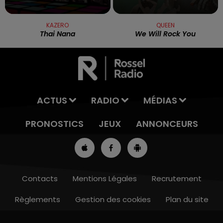
KAZERO
QUEEN
Thai Nana
We Will Rock You
ACTUS
RADIO
MÉDIAS
PRONOSTICS
JEUX
ANNONCEURS
Contacts
Mentions Légales
Recrutement
Règlements
Gestion des cookies
Plan du site
8h00 - 10h00
RDL WEEK-END