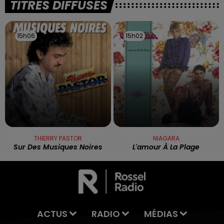
TITRES DIFFUSÉS
15h06
15h06
15h02
15h02
THIERRY PASTOR
NIAGARA
Sur Des Musiques Noires
L'amour À La Plage
ACTUS
RADIO
MÉDIAS