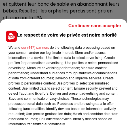
et quittent leur banc de sable en abandonnant leurs
bébés. Résultat : les orphelins perdus sont pris en
charge par la LPA.
Continuer sans accepter
Ce constat permet une piqûre de rappel : il est
Le respect de votre vie privée est notre priorité
fortement conseillé de rester à bonne distance pour
respecter la sérénité des phoques et de les observer
We and
our (447) partners
do the following data processing based on
à 150 mètres minimum, avec une paire de jumelles.
your consent and/or our legitimate interest: Store and/or access
information on a device; Use limited data to select advertising; Create
Tenez aussi les chiens en laisse. Les observateurs
profiles for personalised advertising; Use profiles to select personalised
intrusifs risquent jusqu’à 135 euros d’amende.
advertising; Measure advertising performance; Measure content
performance; Understand audiences through statistics or combinations
of data from different sources; Develop and improve services; Create
profiles to personalise content; Use profiles to select personalised
content; Use limited data to select content; Ensure security, prevent and
FIL D'ACTUS
detect fraud, and fix errors; Deliver and present advertising and content;
Save and communicate privacy choices. These technologies may
process personal data such as IP address and browsing data to offer
following functionalities: Identify devices based on information actively
requested; Use precise geolocation data; Match and combine data from
other data sources; Link different devices; Identify devices based on
information transmitted automatically.