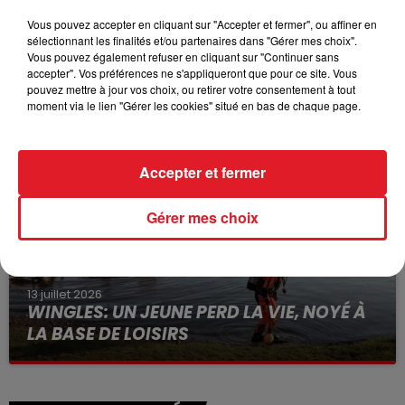
Vous pouvez accepter en cliquant sur "Accepter et fermer", ou affiner en
sélectionnant les finalités et/ou partenaires dans "Gérer mes choix".
Vous pouvez également refuser en cliquant sur "Continuer sans
15 juillet 2026
accepter". Vos préférences ne s'appliqueront que pour ce site. Vous
BÉTHUNE: ENQUÊTE POUR HOMICIDE
pouvez mettre à jour vos choix, ou retirer votre consentement à tout
VOLONTAIRE EN COURS, APRÈS LA...
moment via le lien "Gérer les cookies" situé en bas de chaque page.
Selon les premiers éléments, le logement servait
à des prostituées
Accepter et fermer
Gérer mes choix
13 juillet 2026
WINGLES: UN JEUNE PERD LA VIE, NOYÉ À
LA BASE DE LOISIRS
La victime a coulé à pic